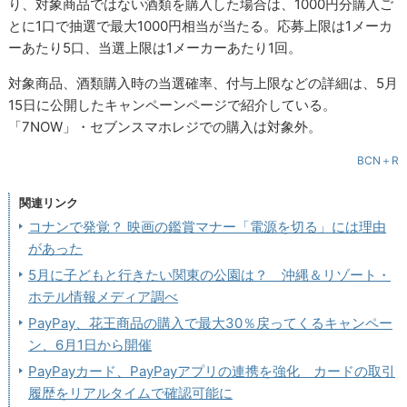
り、対象商品ではない酒類を購入した場合は、1000円分購入ご
とに1口で抽選で最大1000円相当が当たる。応募上限は1メーカ
ーあたり5口、当選上限は1メーカーあたり1回。
対象商品、酒類購入時の当選確率、付与上限などの詳細は、5月
15日に公開したキャンペーンページで紹介している。
「7NOW」・セブンスマホレジでの購入は対象外。
BCN＋R
関連リンク
コナンで発覚？ 映画の鑑賞マナー「電源を切る」には理由
があった
5月に子どもと行きたい関東の公園は？ 沖縄＆リゾート・
ホテル情報メディア調べ
PayPay、花王商品の購入で最大30％戻ってくるキャンペー
ン、6月1日から開催
PayPayカード、PayPayアプリの連携を強化 カードの取引
履歴をリアルタイムで確認可能に