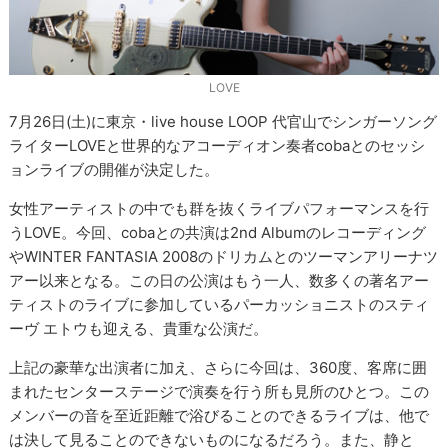
LOVE
7月26日(土)に東京・live house LOOP 代官山でシンガーソング
ライターLOVEと世界的なアコーディオン奏者cobaとのセッシ
ョンライブの開催が決定した。
女性アーティストの中でも群を抜くライブパフォーマンスを行
うLOVE。今回、cobaとの共演は2nd Albumのレコーディング
やWINTER FANTASIA 2008のドリカムとのツーマンアリーナツ
アー以来となる。この日の公演はもう一人、数多くの著名アー
ティストのライブに参加しているパーカッショニストのスティ
ーヴ エトウも迎える、貴重な公演だ。
上記の豪華な出演者に加え、さらに今回は、360度、客席に囲
まれたセンターステージで演奏を行う所も見所のひとつ。この
メンバーの音を至近距離で浴びることのできるライブは、他で
は決して見ることのできないものになるだろう。また、静と