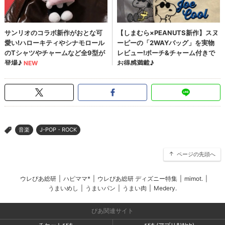
音楽
J-POP・ROCK
>
ページの先頭へ
ウレぴあ総研
|
ハピママ*
|
ウレぴあ総研 ディズニー特集
|
mimot.
|
うまいめし
|
うまいパン
|
うまい肉
|
Medery.
ぴあ関連サイト