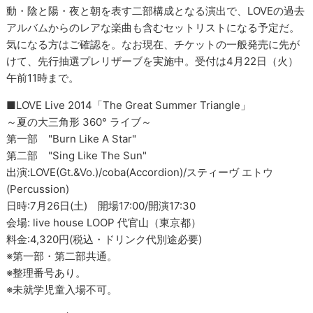
動・陰と陽・夜と朝を表す二部構成となる演出で、LOVEの過去
アルバムからのレアな楽曲も含むセットリストになる予定だ。
気になる方はご確認を。なお現在、チケットの一般発売に先が
けて、先行抽選プレリザーブを実施中。受付は4月22日（火）
午前11時まで。
■LOVE Live 2014「The Great Summer Triangle」
～夏の大三角形 360° ライブ～
第一部 "Burn Like A Star"
第二部 "Sing Like The Sun"
出演:LOVE(Gt.&Vo.)/coba(Accordion)/スティーヴ エトウ
(Percussion)
日時:7月26日(土) 開場17:00/開演17:30
会場: live house LOOP 代官山（東京都）
料金:4,320円(税込・ドリンク代別途必要)
※第一部・第二部共通。
※整理番号あり。
※未就学児童入場不可。