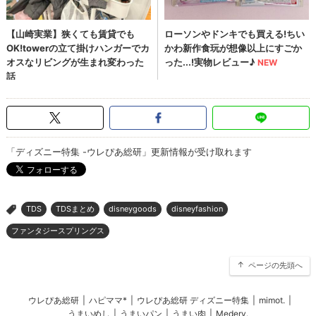
「ディズニー特集 -ウレぴあ総研」更新情報が受け取れます
TDS
TDSまとめ
disneygoods
disneyfashion
>
ファンタジースプリングス
ページの先頭へ
ウレぴあ総研
|
ハピママ*
|
ウレぴあ総研 ディズニー特集
|
mimot.
|
うまいめし
|
うまいパン
|
うまい肉
|
Medery.