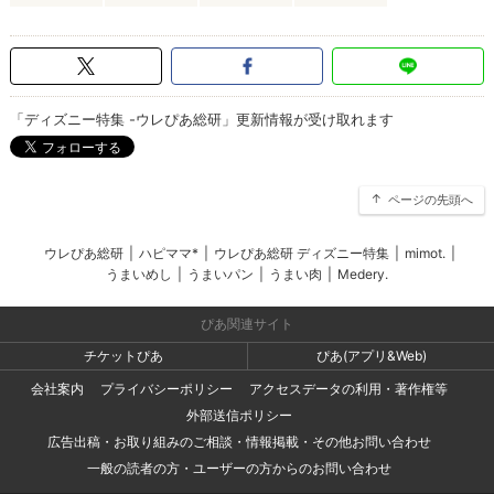
「ディズニー特集 -ウレぴあ総研」更新情報が受け取れます
ページの先頭へ
ウレぴあ総研
|
ハピママ*
|
ウレぴあ総研 ディズニー特集
|
mimot.
|
うまいめし
|
うまいパン
|
うまい肉
|
Medery.
ぴあ関連サイト
チケットぴあ
ぴあ(アプリ&Web)
会社案内
プライバシーポリシー
アクセスデータの利用・著作権等
外部送信ポリシー
広告出稿・お取り組みのご相談・情報掲載・その他お問い合わせ
一般の読者の方・ユーザーの方からのお問い合わせ