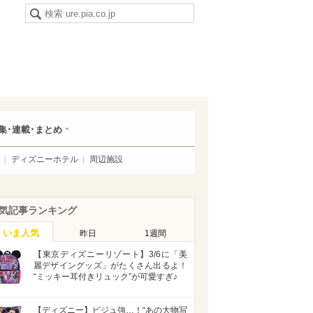
集･連載･まとめ
ディズニーホテル
周辺施設
気記事ランキング
いま人気
昨日
1週間
【東京ディズニーリゾート】3/6に「美
麗デザイングッズ」がたくさん出るよ！
“ミッキー耳付きリュック”が可愛すぎ♪
【ディズニー】ビジュ強…！“あの大物写