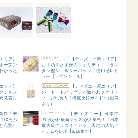
エリア】
【ディズニー新エリア】
東京ディズニーシー
オープン
お手頃＆さすがのクオリティ！「ラン
わかった
タン型ショルダーバッグ」使用感レビ
ュー【ラプンツェル】
エリア】
【ディズニー新エリア】
東京ディズニーシー
クション
の「トートバッグ」が激かわクオリテ
め発表し
ィ！どれ買う？徹底比較ガイド♪（画像
あり）
新作「デ
【ディズニー】日本中
パーク外アイテム
110円ぷ
の“激かわ最新グッズ”が大集合！「日本
ど充実♪
最大級グッズイベント」現地の人気ア
イテムをレポ【8/16まで】