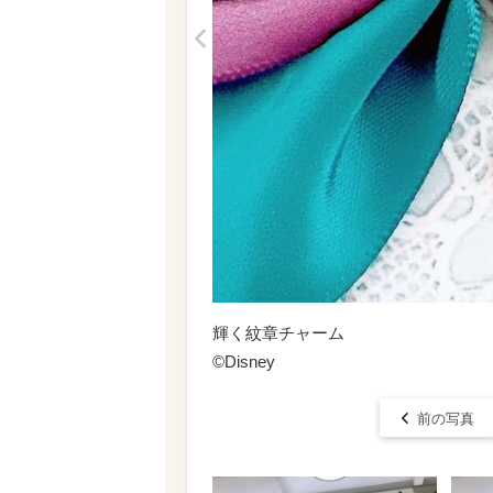
<
輝く紋章チャーム
©Disney
前の写真