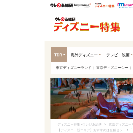
ウレぴあ総研
ハピママ*
ウレぴあ
ディ
TDR
海外ディズニー
テレビ・映画
東京ディズニーランド
東京ディズニーシー
>
ディズニー特集 -ウレぴあ総研
東京ディズニー
【ディズニー新エリア】おすすめは全種セット！「