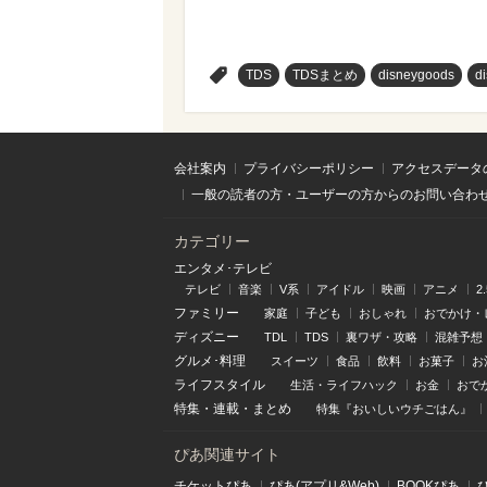
>
TDS
TDSまとめ
disneygoods
d
会社案内
プライバシーポリシー
アクセスデータ
一般の読者の方・ユーザーの方からのお問い合わ
カテゴリー
エンタメ･テレビ
テレビ
音楽
V系
アイドル
映画
アニメ
2
ファミリー
家庭
子ども
おしゃれ
おでかけ・
ディズニー
TDL
TDS
裏ワザ・攻略
混雑予想
グルメ･料理
スイーツ
食品
飲料
お菓子
お
ライフスタイル
生活・ライフハック
お金
おで
特集
・
連載
・
まとめ
特集『おいしいウチごはん』
ぴあ関連サイト
チケットぴあ
ぴあ(アプリ&Web)
BOOKぴあ