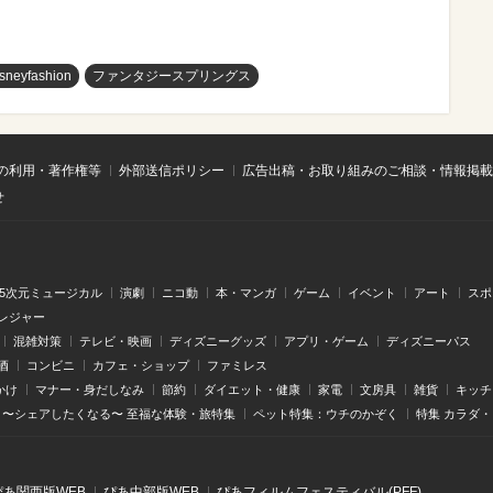
isneyfashion
ファンタジースプリングス
の利用・著作権等
外部送信ポリシー
広告出稿・お取り組みのご相談・情報掲載
せ
.5次元ミュージカル
演劇
ニコ動
本・マンガ
ゲーム
イベント
アート
スポ
レジャー
混雑対策
テレビ・映画
ディズニーグッズ
アプリ・ゲーム
ディズニーパス
酒
コンビニ
カフェ・ショップ
ファミレス
かけ
マナー・身だしなみ
節約
ダイエット・健康
家電
文房具
雑貨
キッチ
〜シェアしたくなる〜 至福な体験・旅特集
ペット特集：ウチのかぞく
特集 カラダ
ぴあ関⻄版WEB
ぴあ中部版WEB
ぴあフィルムフェスティバル(PFF)