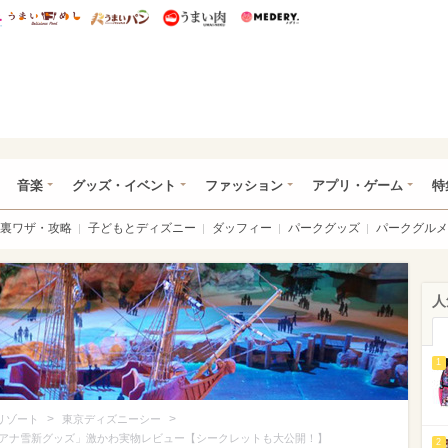
総研 ディズニー特集
mimot.
うまいめし
うまいパン
うまい肉
Medery.
ズニー特集 -ウレぴあ総研
音楽
グッズ・イベント
ファッション
アプリ・ゲーム
特
裏ワザ・攻略
子どもとディズニー
ダッフィー
パークグッズ
パークグルメ
人
1
>
>
リゾート
東京ディズニーシー
アナ雪新グッズ」激かわ実物レビュー【シークレットも大公開！】
2