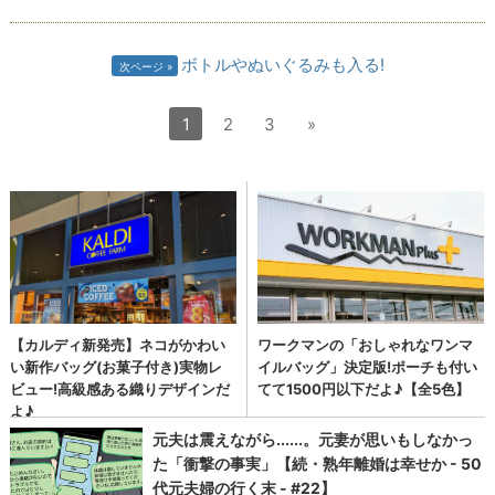
ボトルやぬいぐるみも入る!
次ページ
1
2
3
»