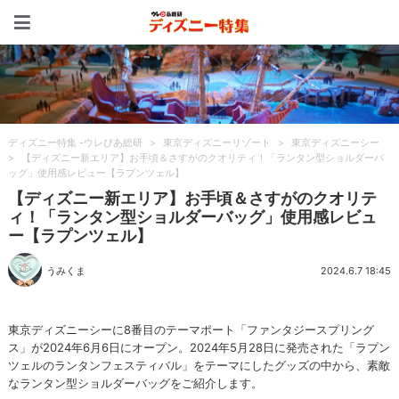
ディズニー特集 -ウレぴあ
ディズニー特集 -ウレぴあ総研
>
東京ディズニーリゾート
>
東京ディズニーシー
>
【ディズニー新エリア】お手頃＆さすがのクオリティ！「ランタン型ショルダーバ
ッグ」使用感レビュー【ラプンツェル】
【ディズニー新エリア】お手頃＆さすがのクオリテ
ィ！「ランタン型ショルダーバッグ」使用感レビュ
ー【ラプンツェル】
うみくま
2024.6.7 18:45
東京ディズニーシーに8番目のテーマポート「ファンタジースプリング
ス」が2024年6月6日にオープン。2024年5月28日に発売された「ラプン
ツェルのランタンフェスティバル」をテーマにしたグッズの中から、素敵
なランタン型ショルダーバッグをご紹介します。