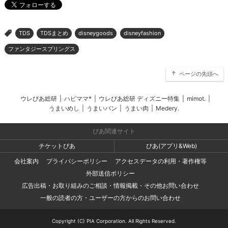
TDS
TDSまとめ
disneygoods
disneyfashion
>
ファンタジースプリングス
ページの先頭へ
ウレぴあ総研
|
ハピママ*
|
ウレぴあ総研 ディズニー特集
|
mimot.
|
うまいめし
|
うまいパン
|
うまい肉
|
Medery.
ぴあ関連サイト
チケットぴあ
ぴあ(アプリ&Web)
会社案内
プライバシーポリシー
アクセスデータの利用・著作権等
外部送信ポリシー
広告出稿・お取り組みのご相談・情報掲載・その他お問い合わせ
一般の読者の方・ユーザーの方からのお問い合わせ
Copyright (C) PIA Corporation. All Rights Reserved.