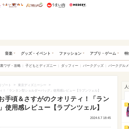
総研 ディズニー特集
mimot.
うまいめし
うまいパン
うまい肉
Medery.
ズニー特集 -ウレぴあ総研
音楽
グッズ・イベント
ファッション
アプリ・ゲーム
特
裏ワザ・攻略
子どもとディズニー
ダッフィー
パークグッズ
パークグルメ
>
>
リゾート
東京ディズニーシー
人
ィ！「ランタン型ショルダーバッグ」使用感レビュー【ラプンツェル】
お手頃＆さすがのクオリティ！「ラン
1
」使用感レビュー【ラプンツェル】
2024.6.7 18:45
2