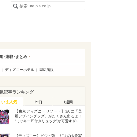
集･連載･まとめ
ディズニーホテル
周辺施設
気記事ランキング
いま人気
昨日
1週間
【東京ディズニーリゾート】3/6に「美
麗デザイングッズ」がたくさん出るよ！
“ミッキー耳付きリュック”が可愛すぎ♪
【ディズニー】ビジュ強…！“あの大物写