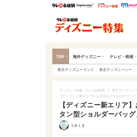
ウレぴあ総研
ハピママ*
ウレぴあ
ディ
TDR
海外ディズニー
テレビ・映画
東京ディズニーランド
東京ディズニーシー
>
ディズニー特集 -ウレぴあ総研
東京ディズニー
【ディズニー新エリア】お手頃＆さすがのクオリテ
【ディズニー新エリア】
タン型ショルダーバッグ
うみくま