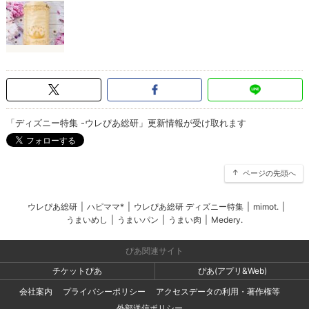
「ディズニー特集 -ウレぴあ総研」更新情報が受け取れます
ページの先頭へ
ウレぴあ総研
|
ハピママ*
|
ウレぴあ総研 ディズニー特集
|
mimot.
|
うまいめし
|
うまいパン
|
うまい肉
|
Medery.
ぴあ関連サイト
チケットぴあ
ぴあ(アプリ&Web)
会社案内
プライバシーポリシー
アクセスデータの利用・著作権等
外部送信ポリシー