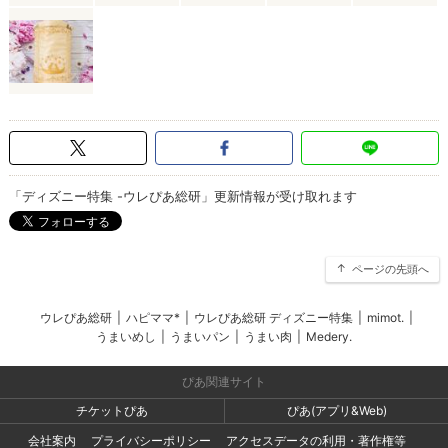
「ディズニー特集 -ウレぴあ総研」更新情報が受け取れます
ページの先頭へ
ウレぴあ総研
|
ハピママ*
|
ウレぴあ総研 ディズニー特集
|
mimot.
|
うまいめし
|
うまいパン
|
うまい肉
|
Medery.
ぴあ関連サイト
チケットぴあ
ぴあ(アプリ&Web)
会社案内
プライバシーポリシー
アクセスデータの利用・著作権等