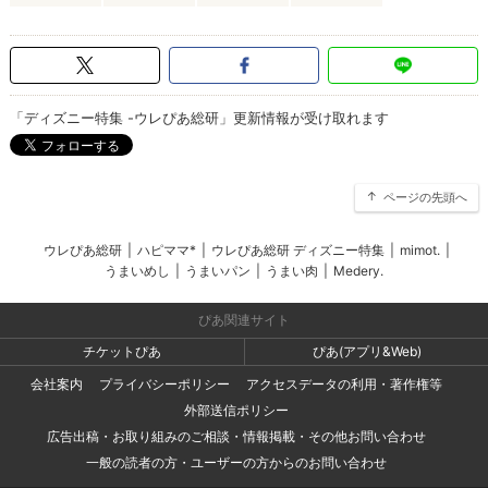
「ディズニー特集 -ウレぴあ総研」更新情報が受け取れます
ページの先頭へ
ウレぴあ総研
|
ハピママ*
|
ウレぴあ総研 ディズニー特集
|
mimot.
|
うまいめし
|
うまいパン
|
うまい肉
|
Medery.
ぴあ関連サイト
チケットぴあ
ぴあ(アプリ&Web)
会社案内
プライバシーポリシー
アクセスデータの利用・著作権等
外部送信ポリシー
広告出稿・お取り組みのご相談・情報掲載・その他お問い合わせ
一般の読者の方・ユーザーの方からのお問い合わせ