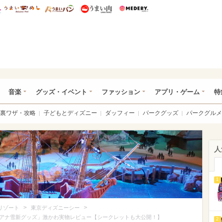
総研 ディズニー特集
mimot.
うまいめし
うまいパン
うまい肉
Medery.
ズニー特集 -ウレぴあ総研
音楽
グッズ・イベント
ファッション
アプリ・ゲーム
特
裏ワザ・攻略
子どもとディズニー
ダッフィー
パークグッズ
パークグルメ
人
1
>
>
リゾート
東京ディズニーシー
アナ雪新グッズ」激かわ実物レビュー【シークレットも大公開！】
2