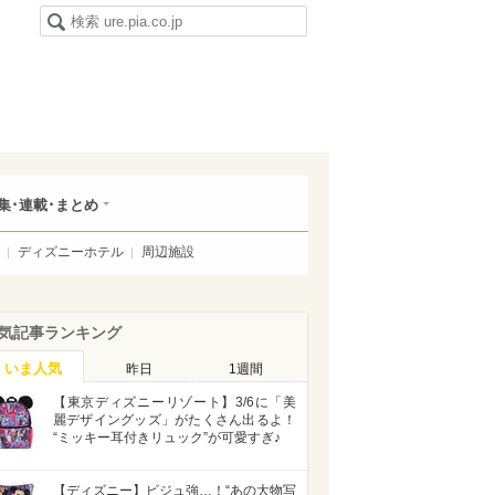
集･連載･まとめ
ディズニーホテル
周辺施設
気記事ランキング
いま人気
昨日
1週間
【東京ディズニーリゾート】3/6に「美
麗デザイングッズ」がたくさん出るよ！
“ミッキー耳付きリュック”が可愛すぎ♪
【ディズニー】ビジュ強…！“あの大物写