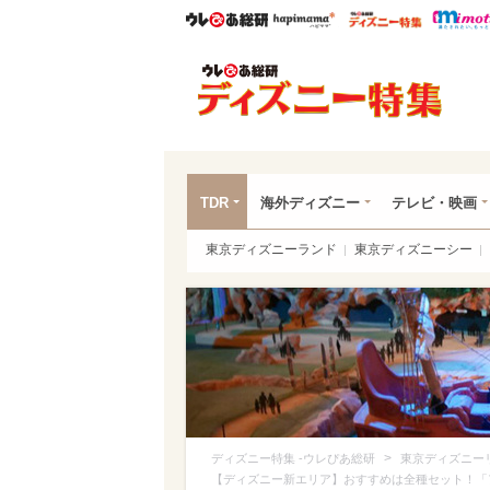
ウレぴあ総研
ハピママ*
ウレぴあ
ディ
TDR
海外ディズニー
テレビ・映画
東京ディズニーランド
東京ディズニーシー
>
ディズニー特集 -ウレぴあ総研
東京ディズニー
【ディズニー新エリア】おすすめは全種セット！「