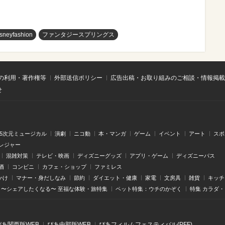
isneyfashion
ファンタジースプリングス
の利用・著作権等
外部送信ポリシー
広告出稿・お取り組みのご相談・情報掲載
せ
.5次元ミュージカル
演劇
ニコ動
本・マンガ
ゲーム
イベント
アート
スポ
レジャー
混雑対策
テレビ・映画
ディズニーグッズ
アプリ・ゲーム
ディズニーパス
酒
コンビニ
カフェ・ショップ
ファミレス
かけ
マナー・身だしなみ
節約
ダイエット・健康
家電
文房具
雑貨
キッチ
〜シェアしたくなる〜 至福な体験・旅特集
ペット特集：ウチのかぞく
特集 カラダ
ぴあ関⻄版WEB
ぴあ中部版WEB
ぴあフィルムフェスティバル(PFF)