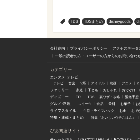
>
TDS
TDSまとめ
disneygoods
d
会社案内
プライバシーポリシー
アクセスデータ
一般の読者の方・ユーザーの方からのお問い合わ
カテゴリー
エンタメ･テレビ
テレビ
音楽
V系
アイドル
映画
アニメ
2
ファミリー
家庭
子ども
おしゃれ
おでかけ・
ディズニー
TDL
TDS
裏ワザ・攻略
混雑予想
グルメ･料理
スイーツ
食品
飲料
お菓子
お
ライフスタイル
生活・ライフハック
お金
おで
特集
・
連載
・
まとめ
特集『おいしいウチごはん』
ぴあ関連サイト
チケットぴあ
ぴあ(アプリ&Web)
BOOKぴあ