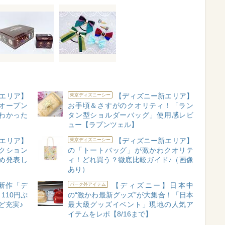
エリア】
【ディズニー新エリア】
東京ディズニーシー
オープン
お手頃＆さすがのクオリティ！「ラン
わかった
タン型ショルダーバッグ」使用感レビ
ュー【ラプンツェル】
エリア】
【ディズニー新エリア】
東京ディズニーシー
クション
の「トートバッグ」が激かわクオリテ
め発表し
ィ！どれ買う？徹底比較ガイド♪（画像
あり）
新作「デ
【ディズニー】日本中
パーク外アイテム
110円ぷ
の“激かわ最新グッズ”が大集合！「日本
ど充実♪
最大級グッズイベント」現地の人気ア
イテムをレポ【8/16まで】