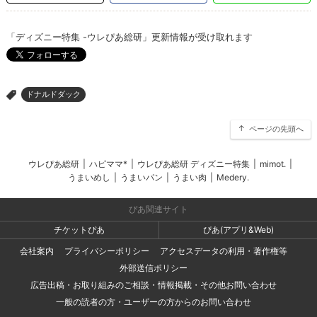
「ディズニー特集 -ウレぴあ総研」更新情報が受け取れます
ドナルドダック
>
ページの先頭へ
ウレぴあ総研
|
ハピママ*
|
ウレぴあ総研 ディズニー特集
|
mimot.
|
うまいめし
|
うまいパン
|
うまい肉
|
Medery.
ぴあ関連サイト
チケットぴあ
ぴあ(アプリ&Web)
会社案内
プライバシーポリシー
アクセスデータの利用・著作権等
外部送信ポリシー
広告出稿・お取り組みのご相談・情報掲載・その他お問い合わせ
一般の読者の方・ユーザーの方からのお問い合わせ