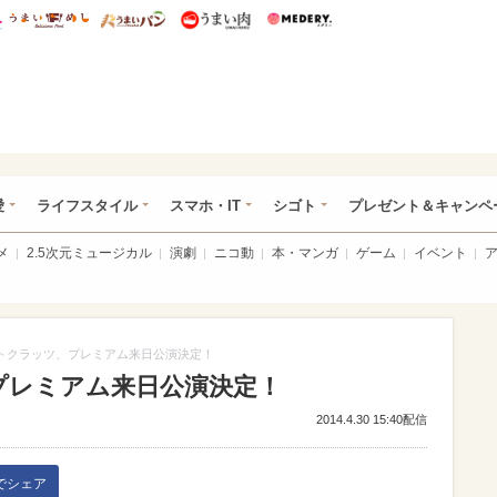
総研 ディズニー特集
mimot.
うまいめし
うまいパン
うまい肉
Medery.
ぴあ総研（うれぴあ）
愛
ライフスタイル
スマホ・IT
シゴト
プレゼント＆キャンペ
メ
2.5次元ミュージカル
演劇
ニコ動
本・マンガ
ゲーム
イベント
トクラッツ、プレミアム来日公演決定！
プレミアム来日公演決定！
2014.4.30 15:40配信
kでシェア