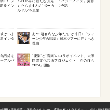
出演中！ メ
K-POP界に新たな風を
『バジーノイズ』撮影
爆発イン
もたらす4人組“ボーカ
ウラ話
ルドル”を直撃
！彼はいま
あの“超有名な少年たち”が来日♪「ウィ
最新インタ
ーン少年合唱団」日本ツアーに行くべき
理由
の熱視線を
“能楽”と“音楽”のコラボイベント、大阪
ューアルバ
国際文化芸術プロジェクト「春の謡会
2024」開催！
の利用・著作権等
外部送信ポリシー
広告出稿・お取り組みのご相談・情報掲載