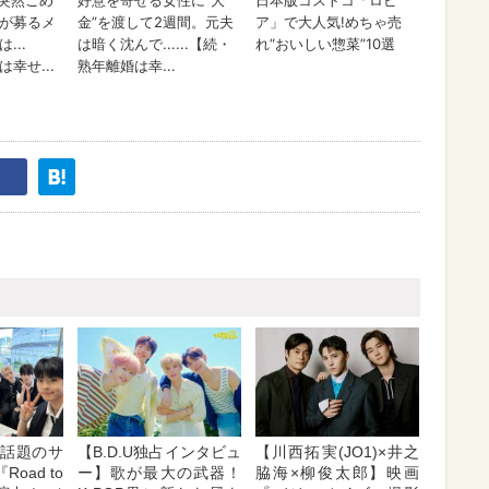
E】話題のサ
【B.D.U独占インタビュ
【川西拓実(JO1)×井之
oad to
ー】歌が最大の武器！
脇海×柳俊太郎】映画