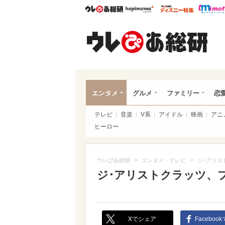
ウレぴあ総研
ハピママ*
ウレぴあ
ウレ
エンタメ
グルメ
ファミリー
恋
テレビ
音楽
V系
アイドル
映画
アニ
ヒーロー
>
>
ウレぴあ総研
エンタメ・テレビ
ジ･アリス
ジ･アリストクラッツ、
Xでシェア
Faceboo