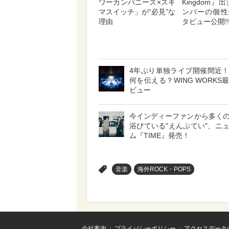
ワーカンパニーズ×スキ
Kingdom』
マスイッチ」が“必見”な
ンバーの個性
理由
タビュー公開!!
4年ぶり単独ライブ開催間近
何を伝える？WING WORKS
ビュー
今インディーファンから多く
浴びている"えんぷてい"、ニ
ム『TIME』発売！
>
音楽
海外ROCK・POPS
会社案内
プライバシーポリシー
アクセスデータ