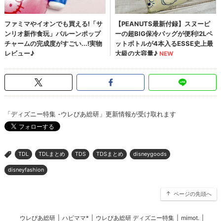
「ディズニー特集 -ウレぴあ総研」更新情報が受け取れます
TDL
TDLまとめ
TDS
TDSまとめ
disneygoods
>
disneyfashion
ページの先頭へ
ウレぴあ総研
|
ハピママ*
|
ウレぴあ総研 ディズニー特集
|
mimot.
|