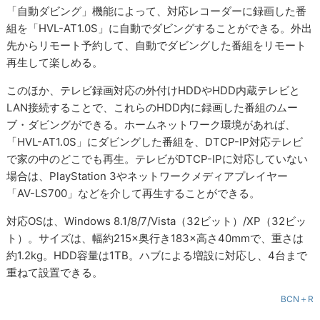
「自動ダビング」機能によって、対応レコーダーに録画した番
組を「HVL-AT1.0S」に自動でダビングすることができる。外出
先からリモート予約して、自動でダビングした番組をリモート
再生して楽しめる。
このほか、テレビ録画対応の外付けHDDやHDD内蔵テレビと
LAN接続することで、これらのHDD内に録画した番組のムー
ブ・ダビングができる。ホームネットワーク環境があれば、
「HVL-AT1.0S」にダビングした番組を、DTCP-IP対応テレビ
で家の中のどこでも再生。テレビがDTCP-IPに対応していない
場合は、PlayStation 3やネットワークメディアプレイヤー
「AV-LS700」などを介して再生することができる。
対応OSは、Windows 8.1/8/7/Vista（32ビット）/XP（32ビッ
ト）。サイズは、幅約215×奥行き183×高さ40mmで、重さは
約1.2kg。HDD容量は1TB。ハブによる増設に対応し、4台まで
重ねて設置できる。
BCN＋R