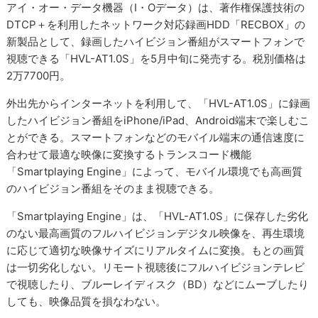
アイ・オー・データ機器（I・Oデータ）は、著作権保護技術の
DTCP＋を利用したネットワーク対応録画HDD「RECBOX」の
新製品として、録画したハイビジョン番組がスマートフォンで
視聴できる「HVL-AT1.0S」を5月中旬に発売する。税別価格は
2万7700円。
外出先からインターネットを利用して、「HVL-AT1.0S」に録画
したハイビジョン番組をiPhone/iPad、Android端末で楽しむこ
とができる。スマートフォンなどのモバイル端末の通信速度に
合わせて最適な映像に変換するトランスコード機能
「Smartplaying Engine」によって、モバイル環境でも高画質
のハイビジョン番組をそのまま視聴できる。
「Smartplaying Engine」は、「HVL-AT1.0S」に保存した劣化
のない最高画質のフルハイビジョンデジタル映像を、再生環境
に応じて適切な映像サイズにリアルタイムに変換。もとの画質
は一切劣化しない。リモート視聴後にフルハイビジョンテレビ
で視聴したり、ブルーレイディスク（BD）などにムーブしたり
しても、映像品質を損なわない。