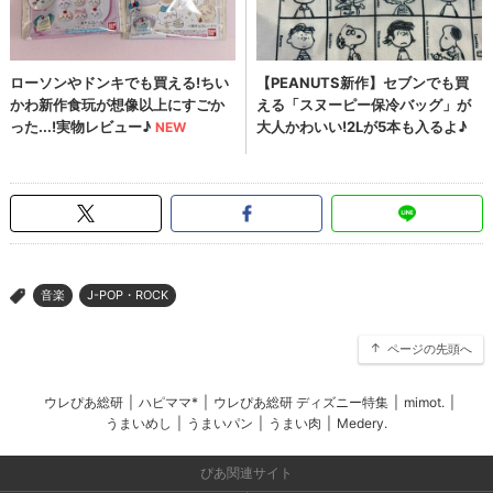
音楽
J-POP・ROCK
>
ページの先頭へ
ウレぴあ総研
|
ハピママ*
|
ウレぴあ総研 ディズニー特集
|
mimot.
|
うまいめし
|
うまいパン
|
うまい肉
|
Medery.
ぴあ関連サイト