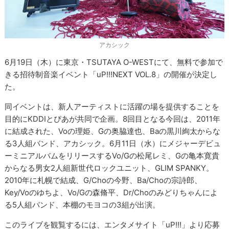
アカシック
6月19日（木）に東京・TSUTAYA O-WESTにて、無料で参加で
きる招待制音楽イベント「uP!!!NEXT VOL.8」の開催が決定し
た。
同イベントは、新人アーティストに活躍の場を提供することを
目的にKDDIとぴあが共同で企画。8回目となる今回は、2011年
に結成された、Voの理姫、Gの奥脇達也、Baの黒川絢太からな
る3人組バンド、アカシック。6月11日（水）にメジャーデビュ
ーミニアルバムをリリースするVo/Gの松尾レミ、Gの亀本寛貴
からなる男女2人組新世代ロックユニット、GLIM SPANKY。
2010年に札幌で結成、G/Choの今野、Ba/Choの宗詩郎、
Key/Voのゆちよ、Vo/Gの森脩平、Dr/Choのみどりちゃんによ
る5人組バンド、本棚のモヨコの3組が出演。
このライブを観覧するには、エンタメサイト「uP!!!」より応募