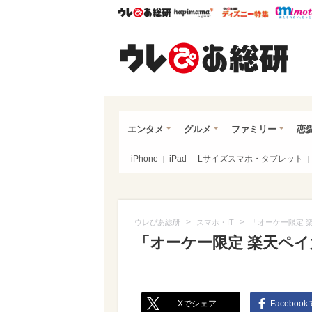
ウレぴあ総研
ハピママ*
ウレぴあ
ウレ
エンタメ
グルメ
ファミリー
恋
iPhone
iPad
Lサイズスマホ・タブレット
>
>
ウレぴあ総研
スマホ・IT
「オーケー限定 
「オーケー限定 楽天ペイ
Xでシェア
Faceboo