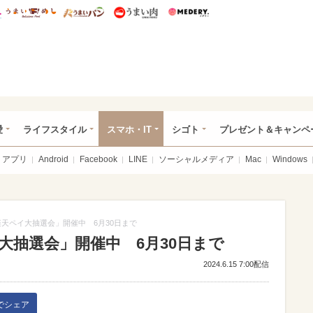
総研 ディズニー特集
mimot.
うまいめし
うまいパン
うまい肉
Medery.
ぴあ総研（うれぴあ）
愛
ライフスタイル
スマホ・IT
シゴト
プレゼント＆キャンペ
アプリ
Android
Facebook
LINE
ソーシャルメディア
Mac
Windows
楽天ペイ大抽選会」開催中 6月30日まで
大抽選会」開催中 6月30日まで
2024.6.15 7:00配信
kでシェア