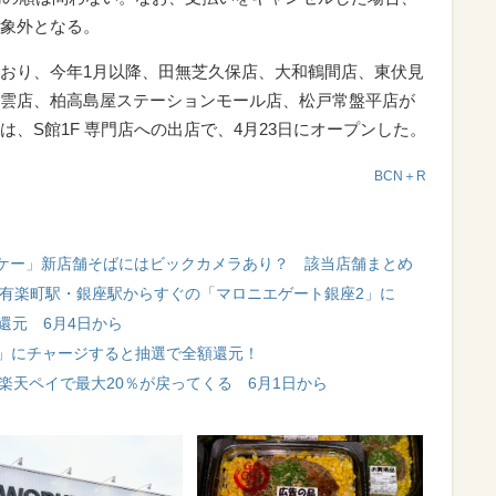
象外となる。
おり、今年1月以降、田無芝久保店、大和鶴間店、東伏見
雲店、柏高島屋ステーションモール店、松戸常盤平店が
、S館1F 専門店への出店で、4月23日にオープンした。
BCN＋R
ケー」新店舗そばにはビックカメラあり？ 該当店舗まとめ
 有楽町駅・銀座駅からすぐの「マロニエゲート銀座2」に
還元 6月4日から
ュ」にチャージすると抽選で全額還元！
ay・楽天ペイで最大20％が戻ってくる 6月1日から