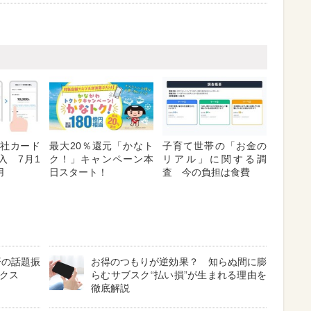
「他社カード
最大20％還元「かなト
子育て世帯の「お金の
入 7月1
ク！」キャンペーン本
リアル」に関する調
用
日スタート！
査 今の負担は食費
済の話題振
お得のつもりが逆効果？ 知らぬ間に膨
ックス
らむサブスク“払い損”が生まれる理由を
徹底解説