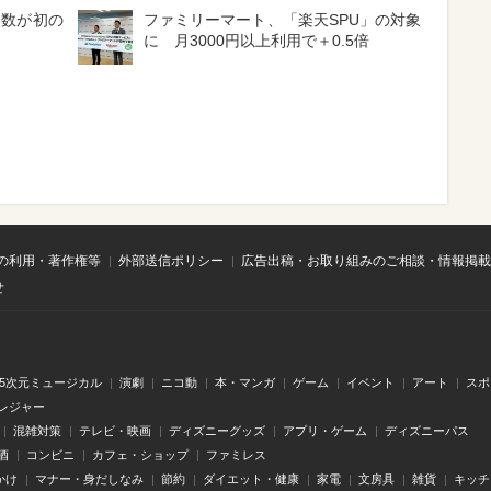
費数が初の
ファミリーマート、「楽天SPU」の対象
に 月3000円以上利用で＋0.5倍
の利用・著作権等
外部送信ポリシー
広告出稿・お取り組みのご相談・情報掲載
せ
.5次元ミュージカル
演劇
ニコ動
本・マンガ
ゲーム
イベント
アート
スポ
レジャー
混雑対策
テレビ・映画
ディズニーグッズ
アプリ・ゲーム
ディズニーパス
酒
コンビニ
カフェ・ショップ
ファミレス
かけ
マナー・身だしなみ
節約
ダイエット・健康
家電
文房具
雑貨
キッチ