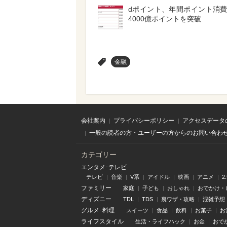
dポイント、年間ポイント消
4000億ポイントを突破
>
金融
会社案内
プライバシーポリシー
アクセスデータ
一般の読者の方・ユーザーの方からのお問い合わ
カテゴリー
エンタメ･テレビ
テレビ
音楽
V系
アイドル
映画
アニメ
2
ファミリー
家庭
子ども
おしゃれ
おでかけ・
ディズニー
TDL
TDS
裏ワザ・攻略
混雑予想
グルメ･料理
スイーツ
食品
飲料
お菓子
お
ライフスタイル
生活・ライフハック
お金
おで