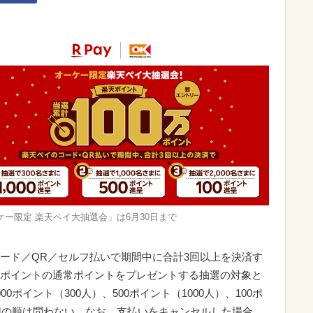
ケー限定 楽天ペイ大抽選会」は6月30日まで
ード／QR／セルフ払いで期間中に合計3回以上を決済す
ポイントの通常ポイントをプレゼントする抽選の対象と
ポイント（300人）、500ポイント（1000人）、100ポ
利用の順は問わない。なお、支払いをキャンセルした場合、