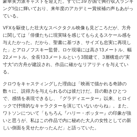
豪華実力派キャストを迎えた。すでに39 か国で興行収入ランキ
ング1位に輝いており、来年度のアカデミー賞候補の声もあがっ
ている。
VFXを駆使した壮大なスペクタクル映像も見どころだが、方舟
に関しては「俳優たちに現実味を感じてもらえるスケール感を
与えたかった。だから、聖書に基づき、サイズも忠実に再現し
た」とアロノフスキー監督。ロケ現場には高さ13メートル、幅
22メートル、全長133メートルという3階建て、3層構造の“実
寸大”の方舟が建設され、作品に確かなリアリティを与えてい
る。
クロウをキャスティングした理由は「映画で描かれる奇跡の
数々に、説得力を与えられるのは彼だけだ。目の動きひとつ
で、感情を表現できるし、『グラディエーター』以来、ヒロイ
ックで抒情的なキャラクターを演じていないからね」。また、
ワトソンについて「もちろん『ハリー・ポッター』の印象が強
いと思うが、私はこの作品で内に秘めた大人の女性としての新
しい側面を見せたかったんだ」と語っていた。