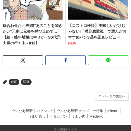
映画
洋画
>
ページの先頭へ
ウレぴあ総研
|
ハピママ*
|
ウレぴあ総研 ディズニー特集
|
mimot.
|
うまいめし
|
うまいパン
|
うまい肉
|
Medery.
ぴあ関連サイト