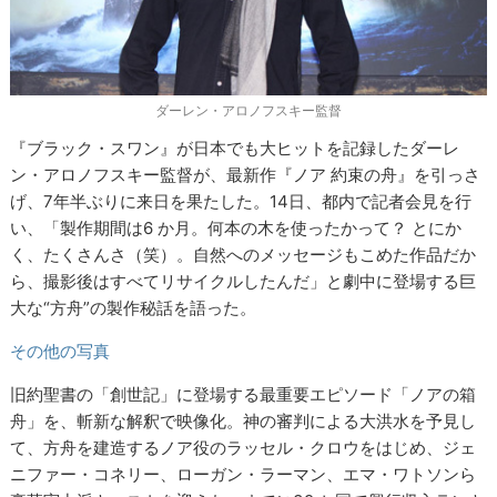
ダーレン・アロノフスキー監督
『ブラック・スワン』が日本でも大ヒットを記録したダーレ
ン・アロノフスキー監督が、最新作『ノア 約束の舟』を引っさ
げ、7年半ぶりに来日を果たした。14日、都内で記者会見を行
い、「製作期間は6 か月。何本の木を使ったかって？ とにか
く、たくさんさ（笑）。自然へのメッセージもこめた作品だか
ら、撮影後はすべてリサイクルしたんだ」と劇中に登場する巨
大な“方舟”の製作秘話を語った。
その他の写真
旧約聖書の「創世記」に登場する最重要エピソード「ノアの箱
舟」を、斬新な解釈で映像化。神の審判による大洪水を予見し
て、方舟を建造するノア役のラッセル・クロウをはじめ、ジェ
ニファー・コネリー、ローガン・ラーマン、エマ・ワトソンら