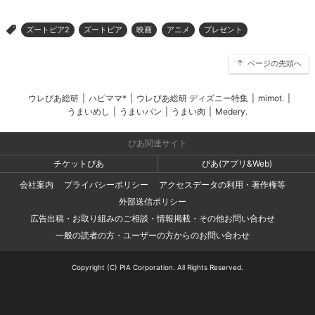
ズートピア2
ズートピア
映画
アニメ
プレゼント
>
ページの先頭へ
ウレぴあ総研
|
ハピママ*
|
ウレぴあ総研 ディズニー特集
|
mimot.
|
うまいめし
|
うまいパン
|
うまい肉
|
Medery.
ぴあ関連サイト
チケットぴあ
ぴあ(アプリ&Web)
会社案内
プライバシーポリシー
アクセスデータの利用・著作権等
外部送信ポリシー
広告出稿・お取り組みのご相談・情報掲載・その他お問い合わせ
一般の読者の方・ユーザーの方からのお問い合わせ
Copyright (C) PIA Corporation. All Rights Reserved.