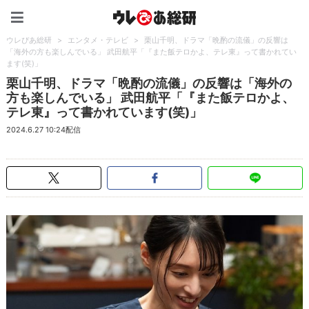
ウレぴあ総研（うれぴあ）
ウレぴあ総研
>
エンタメ・テレビ
>
栗山千明、ドラマ「晩酌の流儀」の反響は
「海外の方も楽しんでいる」 武田航平「『また飯テロかよ、テレ東』って書かれてい
ます(笑)」
栗山千明、ドラマ「晩酌の流儀」の反響は「海外の
方も楽しんでいる」 武田航平「『また飯テロかよ、
テレ東』って書かれています(笑)」
2024.6.27 10:24配信