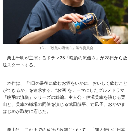
（C）「晩酌の流儀３」製作委員会
栗山千明が主演するドラマ25「晩酌の流儀３」が28日から放
送スタートする。
本作は、「1日の最後に飲むお酒をいかに、おいしく飲むこと
ができるか」を追求する、“お酒”をテーマにしたグルメドラマ
「晩酌の流儀」シリーズの続編。主人公・伊澤美幸を演じる栗
山と、美幸の職場の同僚を演じる武田航平、辻凪子、おかやま
はじめが取材に応じた。
栗山は、これまでの放送の反響について、「知人伝いに日本