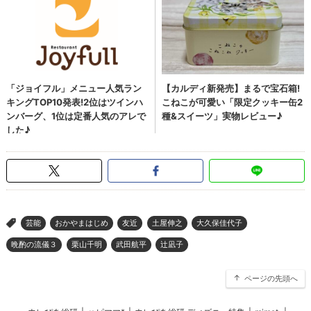
芸能
おかやまはじめ
友近
土屋伸之
大久保佳代子
>
晩酌の流儀３
栗山千明
武田航平
辻凪子
ページの先頭へ