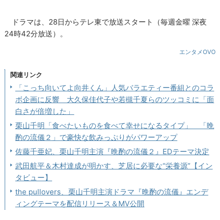
ドラマは、28日からテレ東で放送スタート（毎週金曜 深夜
24時42分放送）。
エンタメOVO
関連リンク
「こっち向いてよ向井くん」人気バラエティー番組とのコラ
ボ企画に反響 大久保佳代子や若槻千夏らのツッコミに「面
白さが倍増した」
栗山千明「食べたいものを食べて幸せになるタイプ」 「晩
酌の流儀２」で豪快な飲みっぷりがパワーアップ
佐藤千亜妃、栗山千明主演『晩酌の流儀２』EDテーマ決定
武田航平＆木村達成が明かす、芝居に必要な“栄養源”【イン
タビュー】
the pullovers、栗山千明主演ドラマ『晩酌の流儀』エンデ
ィングテーマを配信リリース＆MV公開