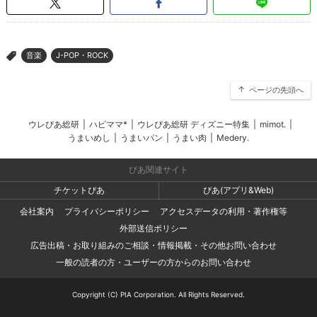
音楽
J-POP・ROCK
>
ページの先頭へ
ウレぴあ総研
|
ハピママ*
|
ウレぴあ総研 ディズニー特集
|
mimot.
|
うまいめし
|
うまいパン
|
うまい肉
|
Medery.
ぴあ関連サイト
チケットぴあ
ぴあ(アプリ&Web)
会社案内
プライバシーポリシー
アクセスデータの利用・著作権等
外部送信ポリシー
広告出稿・お取り組みのご相談・情報掲載・その他お問い合わせ
一般の読者の方・ユーザーの方からのお問い合わせ
Copyright (C) PIA Corporation. All Rights Reserved.