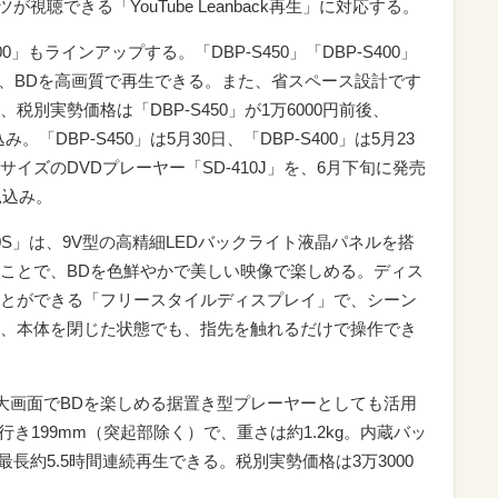
が視聴できる「YouTube Leanback再生」に対応する。
」もラインアップする。「DBP-S450」「DBP-S400」
に対応し、BDを高画質で再生できる。また、省スペース設計です
別実勢価格は「DBP-S450」が1万6000円前後、
み。「DBP-S450」は5月30日、「DBP-S400」は5月23
イズのDVDプレーヤー「SD-410J」を、6月下旬に発売
見込み。
00S」は、9V型の高精細LEDバックライト液晶パネルを搭
ことで、BDを色鮮やかで美しい映像で楽しめる。ディス
とができる「フリースタイルディスプレイ」で、シーン
、本体を閉じた状態でも、指先を触れるだけで操作でき
、大画面でBDを楽しめる据置き型プレーヤーとしても活用
奥行き199mm（突起部除く）で、重さは約1.2kg。内蔵バッ
最長約5.5時間連続再生できる。税別実勢価格は3万3000
。