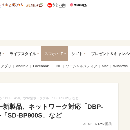
総研 ディズニー特集
mimot.
うまいめし
うまいパン
うまい肉
Medery.
ぴあ総研（うれぴあ）
愛
ライフスタイル
スマホ・IT
シゴト
プレゼント＆キャンペ
アプリ
Android
Facebook
LINE
ソーシャルメディア
Mac
Windows
BP-S450」や9V型ポータブル「SD-BP900S」など
ヤー新製品、ネットワーク対応「DBP-
「SD-BP900S」など
2014.5.16 12:53配信