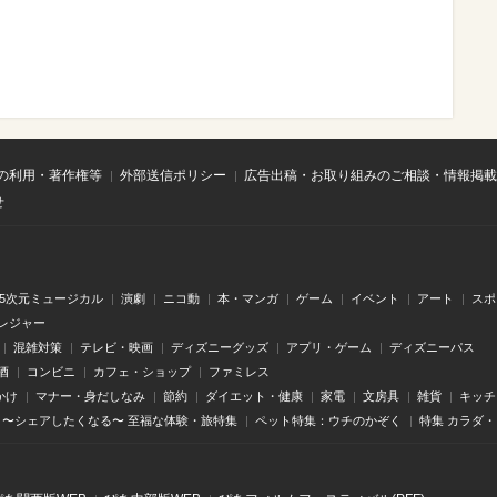
の利用・著作権等
外部送信ポリシー
広告出稿・お取り組みのご相談・情報掲載
せ
.5次元ミュージカル
演劇
ニコ動
本・マンガ
ゲーム
イベント
アート
スポ
レジャー
混雑対策
テレビ・映画
ディズニーグッズ
アプリ・ゲーム
ディズニーパス
酒
コンビニ
カフェ・ショップ
ファミレス
かけ
マナー・身だしなみ
節約
ダイエット・健康
家電
文房具
雑貨
キッチ
〜シェアしたくなる〜 至福な体験・旅特集
ペット特集：ウチのかぞく
特集 カラダ