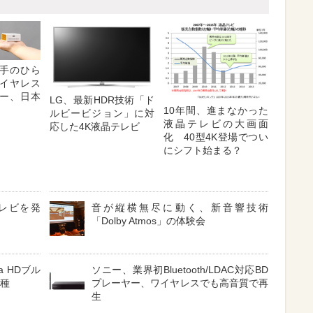
手のひら
イヤレス
ー、日本
LG、最新HDR技術「ド
10年間、進まなかった
ルビービジョン」に対
液晶テレビの大画面
応した4K液晶テレビ
化 40型4K登場でつい
にシフト始まる？
レビを発
音が縦横無尽に動く、新音響技術
「Dolby Atmos」の体験会
a HDブル
ソニー、業界初Bluetooth/LDAC対応BD
機種
プレーヤー、ワイヤレスでも高音質で再
生