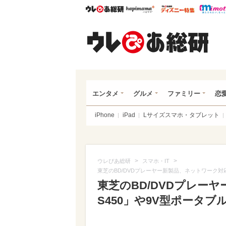
ウレぴあ総研
ハピママ*
ウレぴあ
ウレ
エンタメ
グルメ
ファミリー
恋
iPhone
iPad
Lサイズスマホ・タブレット
>
>
ウレぴあ総研
スマホ・IT
東芝のBD/DVDプレーヤー新製品、ネットワーク対応「D
東芝のBD/DVDプレー
S450」や9V型ポータブル