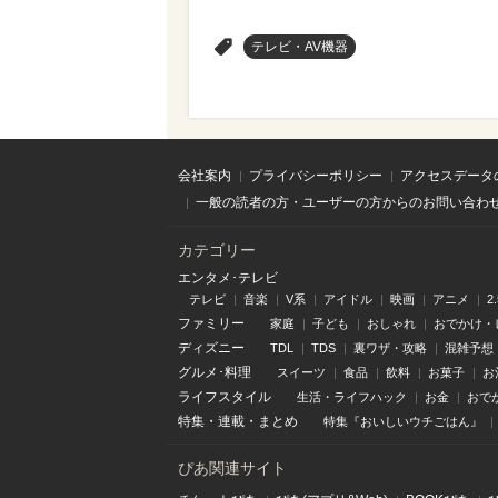
>
テレビ・AV機器
会社案内
プライバシーポリシー
アクセスデータ
一般の読者の方・ユーザーの方からのお問い合わ
カテゴリー
エンタメ･テレビ
テレビ
音楽
V系
アイドル
映画
アニメ
2
ファミリー
家庭
子ども
おしゃれ
おでかけ・
ディズニー
TDL
TDS
裏ワザ・攻略
混雑予想
グルメ･料理
スイーツ
食品
飲料
お菓子
お
ライフスタイル
生活・ライフハック
お金
おで
特集
・
連載
・
まとめ
特集『おいしいウチごはん』
ぴあ関連サイト