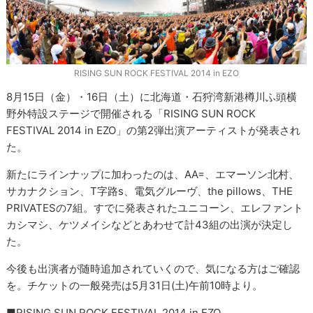
RISING SUN ROCK FESTIVAL 2014 in EZO
8月15日（金）・16日（土）に北海道・石狩湾新港樽川ふ頭横
野外特設ステージで開催される「RISING SUN ROCK
FESTIVAL 2014 in EZO」の第2弾出演アーティストが発表され
た。
新たにラインナップに加わったのは、AA=、エマーソン北村、
サカナクション、T字路s、電気グルーヴ、the pillows、THE
PRIVATESの7組。すでに発表されたユニコーン、エレファント
カシマシ、ケツメイシなどとあわせて計43組の出演が決定し
た。
今後も出演者が随時追加されていくので、気になる方はご確認
を。チケットの一般発売は5月31日(土)午前10時より。
■RISING SUN ROCK FESTIVAL 2014 in EZO