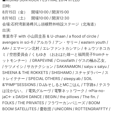
日時:
8月15日（金） 開場10:00 / 開演15:00
8月16日（土） 開場10:00 / 開演12:30
会場:石狩湾新港樽川ふ頭横野外特設ステージ（北海道）
出演:
青葉市子 with 小山田圭吾 & U-zhaan / a flood of circle /
avengers in sci-fi / アルカラ / アン・サリー / eastern youth /
AA= / エマーソン北村 / エレファントカシマシ / キュウソネコカ
ミ / 空想委員会 / くもゆき （おおはた雄一と福岡晃子fromチャ
ットモンチー） / GRAPEVINE / Crossfaith / ゲスの極み乙女。
/ ケツメイシ / サカナクション / SAKANAMON / salyu x salyu /
SHEENA & THE ROKKETS / SHISHAMO / スチャダラパー / ス
トレイテナー / SPECIAL OTHERS / sleepy.ab / SOIL
&"PIMP"SESSIONS / DJみそしるとMCごはん / T字路s / テスラ
は泣かない。 / 電気グルーヴ / 電撃ネットワーク / →Pia-no-
jaC← x DAISHI DANCE / BEGIN / the pillows / The fin. /
FOLKS / THE PRIVATES / フラワーカンパニーズ / BOOM
BOOM SATELLITES / 憂歌団 / UNICORN / ROTTENGRAFFTY /