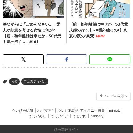
音楽
フェスティバル
>
ページの先頭へ
ウレぴあ総研
|
ハピママ*
|
ウレぴあ総研 ディズニー特集
|
mimot.
|
うまいめし
|
うまいパン
|
うまい肉
|
Medery.
ぴあ関連サイト