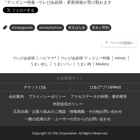
「ディズニー特集 -ウレぴあ総研」更新情報が受け取れます
disneygoods
disneyfashion
東京ばな奈
美女と野獣
>
ページの先頭へ
ウレぴあ総研
|
ハピママ*
|
ウレぴあ総研 ディズニー特集
|
mimot.
|
うまいめし
|
うまいパン
|
うまい肉
|
Medery.
ぴあ関連サイト
チケットぴあ
ぴあ(アプリ&Web)
会社案内
プライバシーポリシー
アクセスデータの利用・著作権等
外部送信ポリシー
広告出稿・お取り組みのご相談・情報掲載・その他お問い合わせ
一般の読者の方・ユーザーの方からのお問い合わせ
Copyright (C) PIA Corporation. All Rights Reserved.