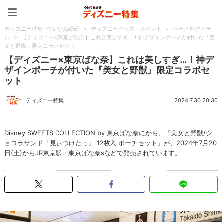
ディズニー特集 -ウレぴあ
ディズニー特集 -ウレぴあ総研
>
ディズニーグッズ・イベント
>
パーク外アイテ
ム
>
【ディズニー×東京ばな奈】これは美しすぎ…！神デザインポーチが付いた『美
女と野獣』限定コラボセット
【ディズニー×東京ばな奈】これは美しすぎ…！神デ
ザインポーチが付いた『美女と野獣』限定コラボセ
ット
ディズニー特集
2024.7.30 20:30
Disney SWEETS COLLECTION by 東京ばな奈にから、『美女と野獣/シ
ョコラサンド「見ぃつけたっ」 12枚入 ポーチセット』が、2024年7月20
日(土)からJR東京駅・東京ばな奈sなどで発売されています。