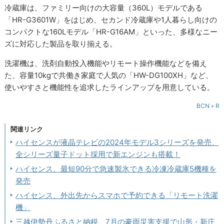
冷蔵庫は、ファミリー向けの大容量（360L）モデルである
「HR-G3601W」をはじめ、セカンド冷蔵庫や1人暮らし向けの
コンパクトな160Lモデル「HR-G16AM」といった、多様なニー
ズに対応した製品を取り揃える。
洗濯機は、洗剤自動投入機能やリモート操作機能などを備え
た、容量10kgで共働き家庭で人気の「HW-DG100XH」など、
使いやすさと機能性を追求したラインアップを用意している。
BCN＋R
関連リンク
ハイセンスが液晶テレビの2024年モデル3シリーズを発売、
全シリーズ量子ドット採用で新エンジンも搭載！
ハイセンス、最短90分で急速製氷できる冷凍冷蔵庫5機種を
発売
ハイセンス、外出先からスマホで予約できる「リモート洗濯
機」
三越伊勢丹ふるさと納税、7月の豪雨災害支援で山形・新庄