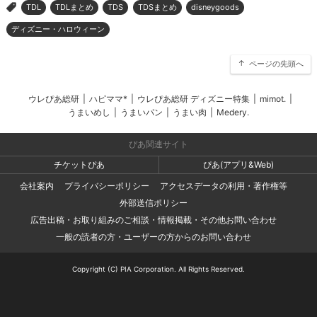
TDL
TDLまとめ
TDS
TDSまとめ
disneygoods
>
ディズニー・ハロウィーン
ページの先頭へ
ウレぴあ総研
|
ハピママ*
|
ウレぴあ総研 ディズニー特集
|
mimot.
|
うまいめし
|
うまいパン
|
うまい肉
|
Medery.
ぴあ関連サイト
チケットぴあ
ぴあ(アプリ&Web)
会社案内
プライバシーポリシー
アクセスデータの利用・著作権等
外部送信ポリシー
広告出稿・お取り組みのご相談・情報掲載・その他お問い合わせ
一般の読者の方・ユーザーの方からのお問い合わせ
Copyright (C) PIA Corporation. All Rights Reserved.