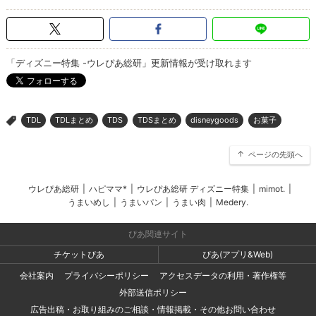
「ディズニー特集 -ウレぴあ総研」更新情報が受け取れます
TDL
TDLまとめ
TDS
TDSまとめ
disneygoods
お菓子
>
ページの先頭へ
ウレぴあ総研
|
ハピママ*
|
ウレぴあ総研 ディズニー特集
|
mimot.
|
うまいめし
|
うまいパン
|
うまい肉
|
Medery.
ぴあ関連サイト
チケットぴあ
ぴあ(アプリ&Web)
会社案内
プライバシーポリシー
アクセスデータの利用・著作権等
外部送信ポリシー
広告出稿・お取り組みのご相談・情報掲載・その他お問い合わせ