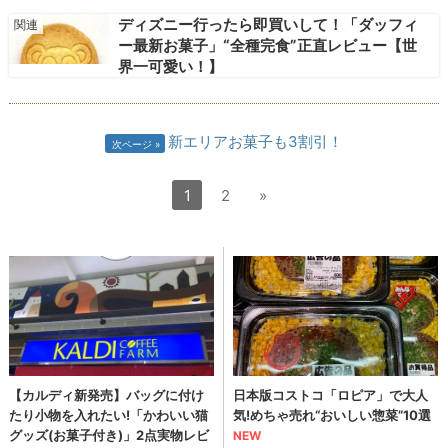
ディズニー行ったら即買いして！「ダッフィ
ー最新お菓子」“全種完食”正直レビュー【世
界一可愛い！】
新エリアお菓子も3割引！
次ページ
1
2
»