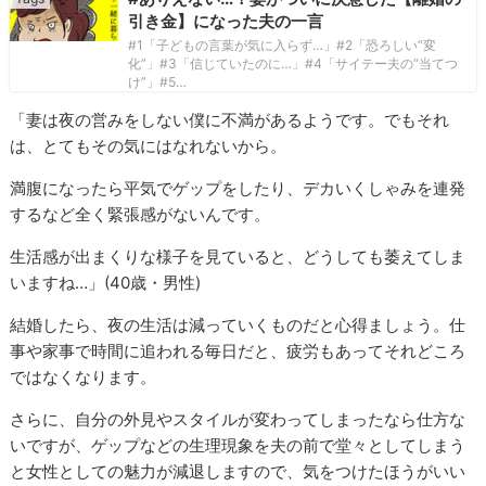
引き金】になった夫の一言
#1「子どもの言葉が気に入らず…」#2「恐ろしい“変
化”」#3「信じていたのに…」#4「サイテー夫の“当てつ
け”」#5…
「妻は夜の営みをしない僕に不満があるようです。でもそれ
は、とてもその気にはなれないから。
満腹になったら平気でゲップをしたり、デカいくしゃみを連発
するなど全く緊張感がないんです。
生活感が出まくりな様子を見ていると、どうしても萎えてしま
いますね…」(40歳・男性)
結婚したら、夜の生活は減っていくものだと心得ましょう。仕
事や家事で時間に追われる毎日だと、疲労もあってそれどころ
ではなくなります。
さらに、自分の外見やスタイルが変わってしまったなら仕方な
いですが、ゲップなどの生理現象を夫の前で堂々としてしまう
と女性としての魅力が減退しますので、気をつけたほうがいい