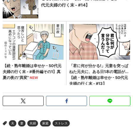
夫
妻
夫婦
家庭
ストレス
>