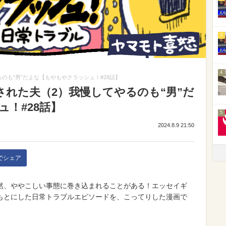
3
4
のも“男”だよな【もやもやクラッシュ！#28話】
された夫（2）我慢してやるのも“男”だ
！#28話】
5
2024.8.9 21:50
kでシェア
然、ややこしい事態に巻き込まれることがある！エッセイギ
もとにした日常トラブルエピソードを、こってりした漫画で