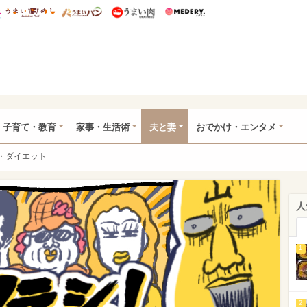
総研 ディズニー特集
mimot.
うまいめし
うまいパン
うまい肉
Medery.
ママ*
子育て・教育
家事・生活術
夫と妻
おでかけ・エンタメ
・ダイエット
人
1
2