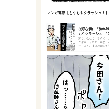
マンガ連載【もやもやクラッシュ！】
従順な妻に「熟年離
もやクラッシュ！#
家で、会社で、学校で…
グ作家「ヤマモト喜怒」
けします。【毎週金曜更