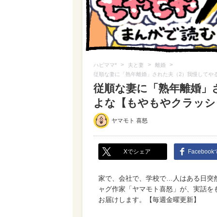
>
>
>
ハピママ*
夫と妻
離婚
従順な妻に「熟年離婚」された夫（2）我慢してやる
従順な妻に「熟年離婚」
よな【もやもやクラッシュ
ヤマモト 喜怒
Xでシェア
Faceboo
家で、会社で、学校で…人はある日突
ャグ作家「ヤマモト喜怒」が、実話を
お届けします。【毎週金曜更新】