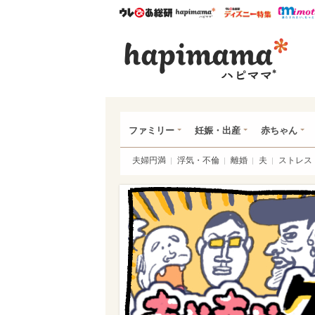
ウレぴあ総研
ハピママ*
ウレぴあ
ハピ
ファミリー
妊娠・出産
赤ちゃん
夫婦円満
浮気・不倫
離婚
夫
ストレス