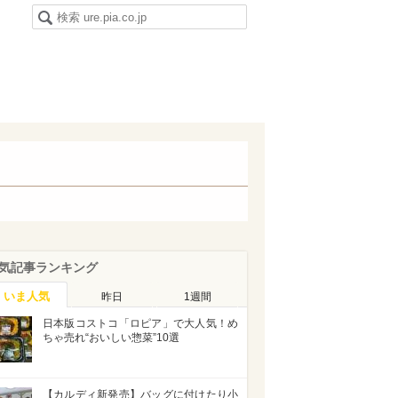
気記事ランキング
いま人気
昨日
1週間
日本版コストコ「ロピア」で大人気！め
ちゃ売れ“おいしい惣菜”10選
【カルディ新発売】バッグに付けたり小