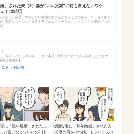
婚」された夫（3）妻が“いい父親”に何も言えないワケ
ュ！#29話】
人はある日突然、ややこしい事態に巻き込まれることがある！エッセイギャ
が、実話をもとにした日常トラブルエピソードを、こってりした漫画でお届
新】
！
た、もやっとする出来事。これで本当に解決なのか？ 読み進めるほどもや
【毎週金曜更新】
見る（44記事）