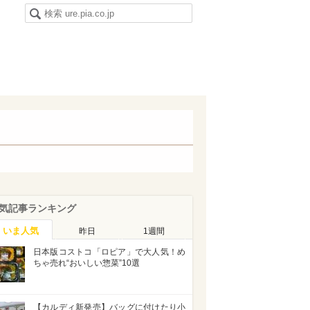
気記事ランキング
いま人気
昨日
1週間
日本版コストコ「ロピア」で大人気！め
ちゃ売れ“おいしい惣菜”10選
【カルディ新発売】バッグに付けたり小