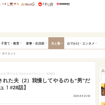
総研 ディズニー特集
mimot.
うまいめし
うまいパン
うまい肉
Medery.
ママ*
子育て・教育
家事・生活術
夫と妻
おでかけ・エンタメ
・ダイエット
人
のも“男”だよな【もやもやクラッシュ！#28話】
された夫（2）我慢してやるのも“男”だ
1
！#28話】
2024.8.9 21:50
2