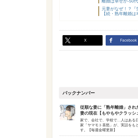
離婚は幸せか-50代
元妻がなぜ！？『
【続・熟年離婚は幸
X
Facebook
バックナンバー
従順な妻に「熟年離婚」され
妻の現在【もやもやクラッシ
家で、会社で、学校で…人はある
家「ヤマモト喜怒」が、実話をも
す。【毎週金曜更新】