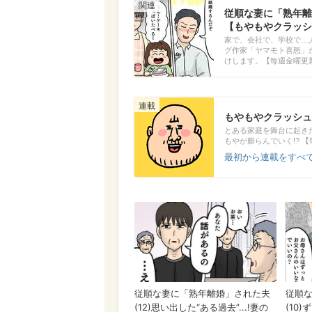
従順な妻に「熟年離
【もやもやクラッシ
家で、会社で、学校で…
グ作家「ヤマモト喜怒」
けします。【毎週金曜更
もやもやクラッシュ
とある家庭を舞台に起き
もやが膨らんでいく!? 
最初から連載をすべて