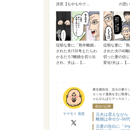
ヤマモト 喜怒
東京都在住、北斗の拳ケ
エッセイ漫画を主に執筆
ゃんがんばりマッスル！
過去の記事
ヤマモト 喜怒
元夫は震えながら
離婚は幸せか-50代
X
元妻の告白に「や