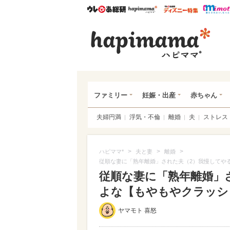
ウレぴあ総研
ハピママ*
ウレぴあ
ハピ
ファミリー
妊娠・出産
赤ちゃん
夫婦円満
浮気・不倫
離婚
夫
ストレス
>
>
>
ハピママ*
夫と妻
離婚
従順な妻に「熟年離婚」された夫（2）我慢してやる
従順な妻に「熟年離婚」
よな【もやもやクラッシュ
ヤマモト 喜怒