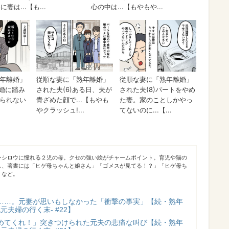
ンシロウに憧れる２児の母。クセの強い絵がチャームポイント。育児や猫の
し、著書には「ヒゲ母ちゃんと娘さん」「ゴメスが見てる！？」「ヒゲ母ち
」など。
……。元妻が思いもしなかった「衝撃の事実」【続・熟年
元夫婦の行く末- #22】
めてくれ！」突きつけられた元夫の悲痛な叫び【続・熟年