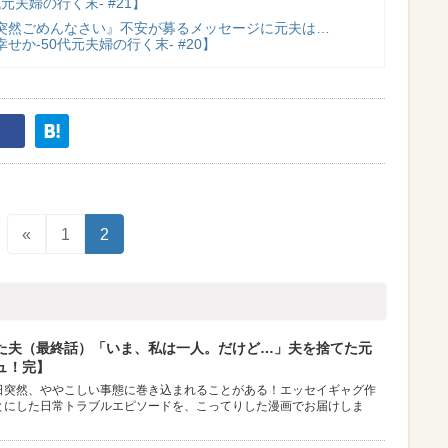
元夫婦の行く末- #21】
突然ごめんなさい』不安が募るメッセージに元夫は…
せか-50代元夫婦の行く末- #20】
«
1
2
た夫（最終話）「いま、私は一人。だけど…」夫を捨てた元
ュ！完】
日突然、ややこしい事態に巻き込まれることがある！エッセイギャグ作
とにした日常トラブルエピソードを、こってりした漫画でお届けしま