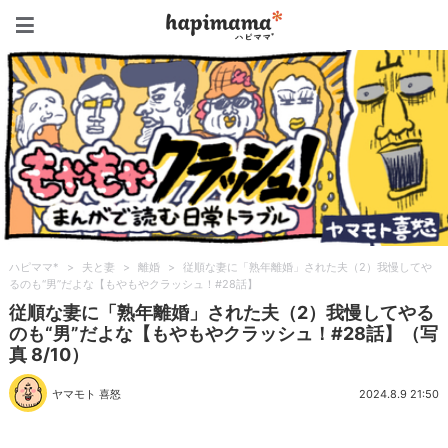
ハピママ*
ハピママ*
>
夫と妻
>
離婚
>
従順な妻に「熟年離婚」された夫（2）我慢してや
るのも“男”だよな【もやもやクラッシュ！#28話】
従順な妻に「熟年離婚」された夫（2）我慢してやる
のも“男”だよな【もやもやクラッシュ！#28話】（写
真 8/10）
ヤマモト 喜怒
2024.8.9 21:50