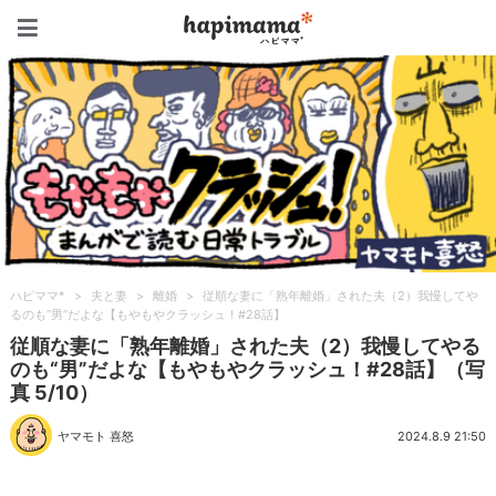
ハピママ*
ハピママ*
>
夫と妻
>
離婚
>
従順な妻に「熟年離婚」された夫（2）我慢してや
るのも“男”だよな【もやもやクラッシュ！#28話】
従順な妻に「熟年離婚」された夫（2）我慢してやる
のも“男”だよな【もやもやクラッシュ！#28話】（写
真 5/10）
ヤマモト 喜怒
2024.8.9 21:50