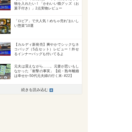
物を入れたい！「かわいい猫グッズ（お
菓子付き）」2点実物レビュー
「ロピア」で大人気！めちゃ売れ“おいし
い惣菜”10選
【カルディ新発売】爽やかでシックなネ
コバッグ（5点セット）レビュー！外せ
るインナーバッグも付いてるよ
元夫は震えながら……。元妻が思いもし
なかった「衝撃の事実」【続・熟年離婚
は幸せか-50代元夫婦の行く末- #22】
続きを読み込む