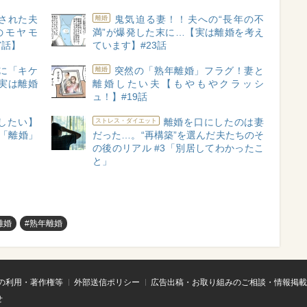
された夫
鬼気迫る妻！！夫への“長年の不
離婚
のモヤモ
満”が爆発した末に…【実は離婚を考え
7話】
ています】#23話
に「キケ
突然の「熟年離婚」フラグ！妻と
離婚
実は離婚
離婚したい夫【もやもやクラッシ
ュ！】#19話
したい】
離婚を口にしたのは妻
ストレス・ダイエット
…「離婚」
だった…。“再構築”を選んだ夫たちのそ
の後のリアル #3「別居してわかったこ
と」
離婚
#熟年離婚
の利用・著作権等
外部送信ポリシー
広告出稿・お取り組みのご相談・情報掲載
せ