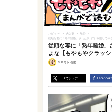
>
>
>
ハピママ*
夫と妻
離婚
従順な妻に「熟年離婚」された夫（2）我慢してやる
従順な妻に「熟年離婚」
よな【もやもやクラッシュ！
ヤマモト 喜怒
Xでシェア
Faceboo