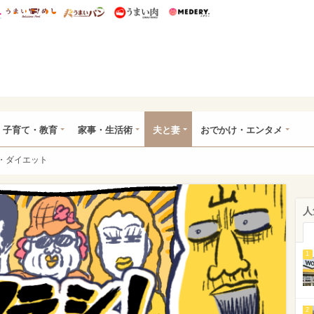
総研 ディズニー特集
mimot.
うまいめし
うまいパン
うまい肉
Medery.
ママ*
子育て・教育
家事・生活術
夫と妻
おでかけ・エンタメ
・ダイエット
人
1
2