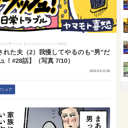
3
4
のも“男”だよな【もやもやクラッシュ！#28話】
された夫（2）我慢してやるのも“男”だ
#28話】（写真 7/10）
5
2024.8.9 21:50
kでシェア