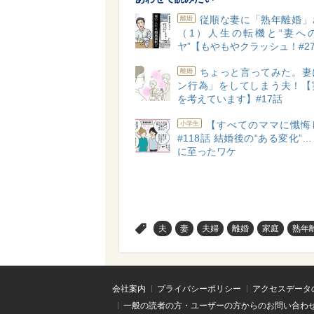
従順な妻に「熟年離婚」
離婚
（1）人生の転機と“妻へ
ヤ”【もやもやクラッシュ！#2
ちょっと言ってみた。妻
離婚
ン行為」をしてしまう夫！【
を考えています】#17話
【すべてのママに懺悔
小学生
#118話 結婚後の“ある変化”
に至ったワケ
>
夫
妻
夫婦
離婚
家庭
熟年
会社案内
プライバシーポリシー
アクセスデータ
一般の読者の方・ユーザーの方からのお問い合わ