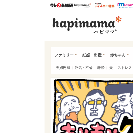
ウレぴあ総研
ハピママ*
ウレぴあ
ハピ
ファミリー
妊娠・出産
赤ちゃん
夫婦円満
浮気・不倫
離婚
夫
ストレス