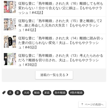
従順な妻に「熟年離婚」された夫（16）離婚しても何も
変わらない！分かり合えない父に娘は…【もやもやクラ
ッシュ！#42話】
従順な妻に「熟年離婚」された夫（15）妻と離婚して2
年…娘と再会した元夫の大失言！【もやもやクラッシ
ュ！#41話】
従順な妻に「熟年離婚」された夫（14）離婚に踏み切っ
た妻の信じられない変化！夫は…【もやもやクラッシ
ュ！#40話】
従順な妻に「熟年離婚」された夫（13）考えたらわかる
だろ？離婚を切り出され、夫は…【もやもやクラッシ
ュ！#39話】
連載の一覧を見る
夫
妻
夫婦
離婚
家庭
熟年離婚
#熟年離婚
>
ページの先頭へ