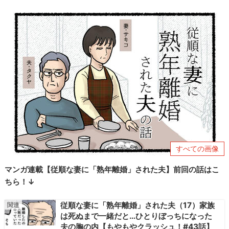
すべての画像
マンガ連載【従順な妻に「熟年離婚」された夫】前回の話はこ
ちら！↓
従順な妻に「熟年離婚」された夫（17）家族
は死ぬまで一緒だと…ひとりぼっちになった
夫の胸の内【もやもやクラッシュ！#43話】