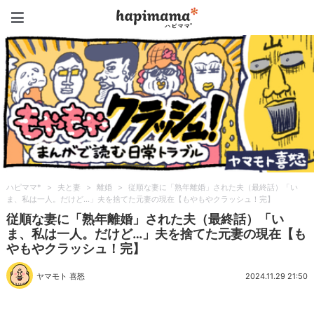
ハピママ*
ハピママ*
>
夫と妻
>
離婚
>
従順な妻に「熟年離婚」された夫（最終話）「い
ま、私は一人。だけど…」夫を捨てた元妻の現在【もやもやクラッシュ！完】
従順な妻に「熟年離婚」された夫（最終話）「い
ま、私は一人。だけど…」夫を捨てた元妻の現在【も
やもやクラッシュ！完】
ヤマモト 喜怒
2024.11.29 21:50