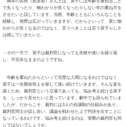
脚本の吉田（恵里香）さんとは、寅子には年齢を重ねること
で丸くなったり、物わかりが良くなったりしない年の重ね方を
させたいと話しています。当然、年齢とともにいろんなことを
経験し、視野は広がっていきますが、だからといって、変に物
わかりが良くなるのではなく、言うべきことは言う寅子らしさ
は残していきたいと。
－その一方で、寅子は裁判官になっても失敗や迷いを繰り返
し、不完全なままのようですね。
年齢を重ねたからといって完璧な人間になるわけではなく、
寅子は一生懸命答えを探して迷い続けていきます。そんな姿を
描くため、裁判官という立場であっても、悩み考え続ける寅子
を、しっかり見せたいと思っています。劇中でも語られていま
したが、だからこそ、裁判には3人の合議制の仕組みがあり、
裁判官同士が話し合い、議論を戦わせた上で判決を出すことに
なっているわけです。悩み考え続けるのは、実際の裁判官も同
じではないでしょうか。