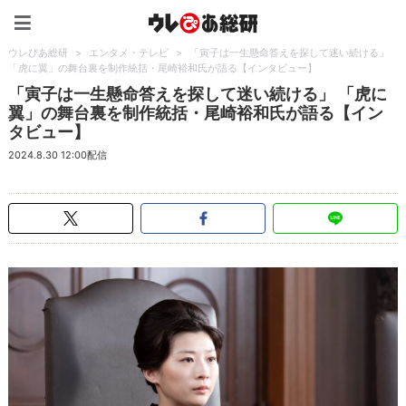
ウレぴあ総研（うれぴあ）
ウレぴあ総研
>
エンタメ・テレビ
>
「寅子は一生懸命答えを探して迷い続ける」
「虎に翼」の舞台裏を制作統括・尾崎裕和氏が語る【インタビュー】
「寅子は一生懸命答えを探して迷い続ける」 「虎に
翼」の舞台裏を制作統括・尾崎裕和氏が語る【イン
タビュー】
2024.8.30 12:00配信