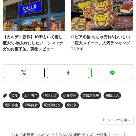
芸能
上川周作
仲野太賀
伊藤沙莉
吉田恵里香
和田正人
>
岡田将生
戸塚純貴
羽瀬川なぎ
虎に翼
ページの先頭へ
ウレぴあ総研
|
ハピママ*
|
ウレぴあ総研 ディズニー特集
|
mimot.
|