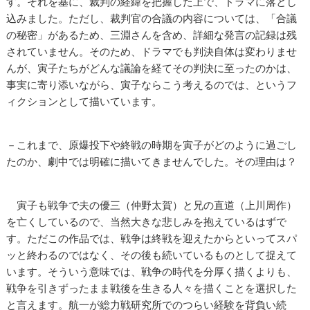
す。それを基に、裁判の経緯を把握した上で、ドラマに落とし
込みました。ただし、裁判官の合議の内容については、「合議
の秘密」があるため、三淵さんを含め、詳細な発言の記録は残
されていません。そのため、ドラマでも判決自体は変わりませ
んが、寅子たちがどんな議論を経てその判決に至ったのかは、
事実に寄り添いながら、寅子ならこう考えるのでは、というフ
ィクションとして描いています。
－これまで、原爆投下や終戦の時期を寅子がどのように過ごし
たのか、劇中では明確に描いてきませんでした。その理由は？
寅子も戦争で夫の優三（仲野太賀）と兄の直道（上川周作）
を亡くしているので、当然大きな悲しみを抱えているはずで
す。ただこの作品では、戦争は終戦を迎えたからといってスパ
ッと終わるのではなく、その後も続いているものとして捉えて
います。そういう意味では、戦争の時代を分厚く描くよりも、
戦争を引きずったまま戦後を生きる人々を描くことを選択した
と言えます。航一が総力戦研究所でのつらい経験を背負い続