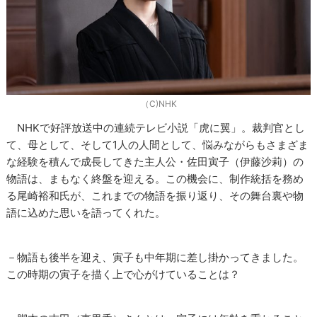
（C)NHK
NHKで好評放送中の連続テレビ小説「虎に翼」。裁判官とし
て、母として、そして1人の人間として、悩みながらもさまざま
な経験を積んで成長してきた主人公・佐田寅子（伊藤沙莉）の
物語は、まもなく終盤を迎える。この機会に、制作統括を務め
る尾崎裕和氏が、これまでの物語を振り返り、その舞台裏や物
語に込めた思いを語ってくれた。
－物語も後半を迎え、寅子も中年期に差し掛かってきました。
この時期の寅子を描く上で心がけていることは？