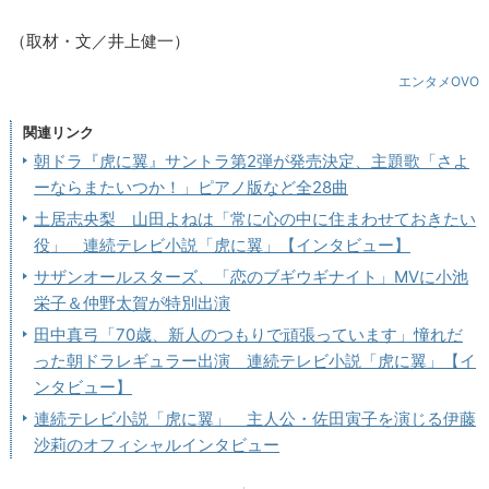
（取材・文／井上健一）
エンタメOVO
関連リンク
朝ドラ『虎に翼』サントラ第2弾が発売決定、主題歌「さよ
ーならまたいつか！」ピアノ版など全28曲
土居志央梨 山田よねは「常に心の中に住まわせておきたい
役」 連続テレビ小説「虎に翼」【インタビュー】
サザンオールスターズ、「恋のブギウギナイト」MVに小池
栄子＆仲野太賀が特別出演
田中真弓「70歳、新人のつもりで頑張っています」憧れだ
った朝ドラレギュラー出演 連続テレビ小説「虎に翼」【イ
ンタビュー】
連続テレビ小説「虎に翼」 主人公・佐田寅子を演じる伊藤
沙莉のオフィシャルインタビュー