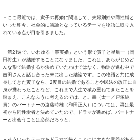
－ここ最近では、寅子の再婚に関連して、夫婦別姓や同性婚と
いった昨今、社会的に議論となっているテーマを物語に取り入
れている点が目を引きました。
第21週で、いわゆる「事実婚」という形で寅子と星航一（岡
田将生）が結婚することになりました。これは、あらがじめど
んな形で結婚するか決めていたわけではなく、物語が進む中で
吉田さんと話し合った末に出した結論です。この物語と共に成
長してきた寅子なら、2度目の結婚であることや民法の改正に自
身が携わったことなど、これまで人生で積み重ねてきたことを
踏まえ、こんなふうに考えるのでは、と。轟（太一／戸塚純
貴）のパートナーの遠藤時雄（和田正人）については、轟は最
初から同性愛者と決めていたので、ドラマが進めば、パートナ
ーと出会うことは必然だろうと。
－そういったテーマをドラマで描くことには大きな意義がある