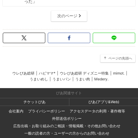
った」
次のページ
ページの先頭へ
ウレぴあ総研
|
ハピママ*
|
ウレぴあ総研 ディズニー特集
|
mimot.
|
うまいめし
|
うまいパン
|
うまい肉
|
Medery.
ぴあ関連サイト
チケットぴあ
ぴあ(アプリ&Web)
会社案内
プライバシーポリシー
アクセスデータの利用・著作権等
外部送信ポリシー
広告出稿・お取り組みのご相談・情報掲載・その他お問い合わせ
一般の読者の方・ユーザーの方からのお問い合わせ