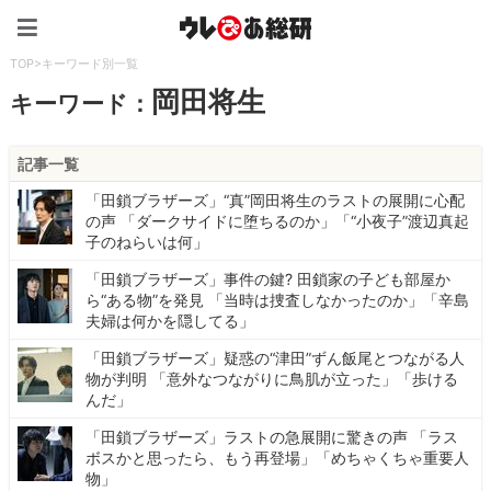
ウレぴあ総研（うれぴあ）
TOP
>
キーワード別一覧
岡田将生
キーワード：
記事一覧
「田鎖ブラザーズ」“真”岡田将生のラストの展開に心配
の声 「ダークサイドに堕ちるのか」「“小夜子”渡辺真起
子のねらいは何」
「田鎖ブラザーズ」事件の鍵? 田鎖家の子ども部屋か
ら“ある物”を発見 「当時は捜査しなかったのか」「辛島
夫婦は何かを隠してる」
「田鎖ブラザーズ」疑惑の“津田”ずん飯尾とつながる人
物が判明 「意外なつながりに鳥肌が立った」「歩ける
んだ」
「田鎖ブラザーズ」ラストの急展開に驚きの声 「ラス
ボスかと思ったら、もう再登場」「めちゃくちゃ重要人
物」