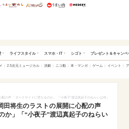
総研 ディズニー特集
mimot.
うまいめし
うまいパン
うまい肉
Medery.
ぴあ総研（うれぴあ）
愛
ライフスタイル
スマホ・IT
シゴト
プレゼント＆キャンペ
メ
2.5次元ミュージカル
演劇
ニコ動
本・マンガ
ゲーム
イベント
心配の声 「ダークサイドに堕ちるのか」「“小夜子”渡辺真起子のねらいは何」
”岡田将生のラストの展開に心配の声
のか」「“小夜子”渡辺真起子のねらい