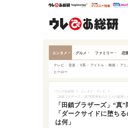
ウレぴあ総研
ハピママ*
ウレぴあ
ウレ
エンタメ
グルメ
ファミリー
恋
テレビ
音楽
V系
アイドル
映画
アニ
ヒーロー
>
>
ウレぴあ総研
エンタメ・テレビ
「田鎖ブラザーズ」“真”岡田将生のラストの展開に
「田鎖ブラザーズ」“真
「ダークサイドに堕ちる
は何」