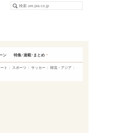
ーン
特集･連載･まとめ
アート
スポーツ
サッカー
韓流・アジア