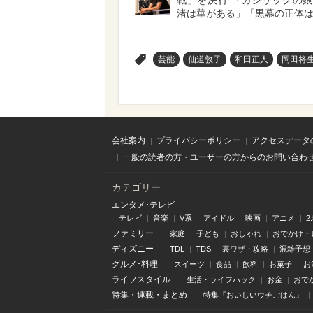
戦」を決行 「カジサックの
渚は華がある」「黒幕の正体
>
芸能
仙道敦子
和田正人
岡田将
会社案内
プライバシーポリシー
アクセスデータ
一般の読者の方・ユーザーの方からのお問い合わ
カテゴリー
エンタメ･テレビ
テレビ
音楽
V系
アイドル
映画
アニメ
2
ファミリー
家庭
子ども
おしゃれ
おでかけ・
ディズニー
TDL
TDS
裏ワザ・攻略
混雑予想
グルメ･料理
スイーツ
食品
飲料
お菓子
お
ライフスタイル
生活・ライフハック
お金
おで
特集
・
連載
・
まとめ
特集『おいしいウチごはん』