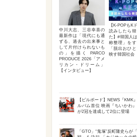
【K-POPも
中川大志、三谷幸喜の
読みしたら韓
最新作は「現代にも通
た】#韓国人
ずる、過去の出来事と
称整理」をす
して片付けられないも
「脱出おひと
の」を描く PARCO
映す韓国社会
PRODUCE 2026「アメ
リカン・ドリーム」
【インタビュー】
【ビルボード】NEWS『KMK
ルバム首位 映画『ちいかわ
が2冠を達成して2位に登場
「GTO」“鬼塚”反町隆史らが