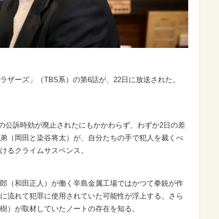
ザーズ」（TBS系）の第6話が、22日に放送された。
件の公訴時効が廃止されたにもかかわらず、わずか2日の差
弟（岡田と染谷将太）が、自分たちの手で犯人を裁くべ
けるクライムサスペンス。
郎（和田正人）が働く辛島金属工場ではかつて拳銃が作
に流れて犯罪に使用されていた可能性が浮上する。さら
樹）が取材していたノートの存在を知る。