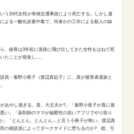
いう20代女性が単独交通事故により死亡する。しかし遺
による一酸化炭素中毒で、何者かの工作による殺人の線
ら、綾香は3年前に道路に飛び出してきた女性をはねて死
いたことが発覚し…。
談員・秦野小夜子（渡辺真起子）に、真が被害者遺族と
。
があやし過ぎる。真、大丈夫か?」「秦野小夜子が真に接
悪い」「薬剤師のママが秘匿性の高いアプリでやり取り
うか」「とんとん、とんとん…と言う小夜子が怖い。渡辺真
所の相談員によってダークサイドに堕ちるのか? 稔、引