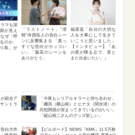
Kドラマも深
「ラストノート」“澄
福原遥「自分の大切な
国が見え
晴”寺西拓人の告白シー
人を大事にして生きて
はなぜ「呼
ンに反響集まる 「真っ
いこうと思いました」
るのか、
すぐな告白がカッコい
【インタビュー】『あ
り島」が
い」「最高のシーンを
の星が降る丘で、君と
ありがとう」
また出会いたい。』
』が総合ア
「今夜もシリアルキラーと待ち合わせ」
』サントラ
「磯貝（横山裕）とヒナタ（関水渚）の
共犯関係が深まってきているのがいい」
「縦山裕二さんのグッズ欲しい」
「告白大作
【ビルボード】NEWS『KMK』11.5万枚