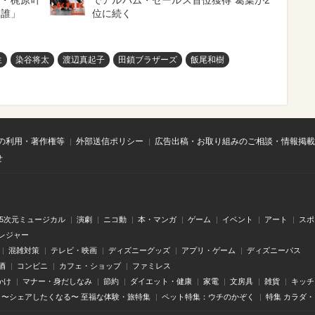
娘・梶原叶
でアルバム・セールス首位獲得 葛葉が2
は誰」
位に続く
生
染谷将太
渡辺真起子
田鎖ブラザーズ
飯尾和樹
の利用・著作権等
外部送信ポリシー
広告出稿・お取り組みのご相談・情報掲載
せ
.5次元ミュージカル
演劇
ニコ動
本・マンガ
ゲーム
イベント
アート
スポ
レジャー
混雑対策
テレビ・映画
ディズニーグッズ
アプリ・ゲーム
ディズニーパス
酒
コンビニ
カフェ・ショップ
ファミレス
かけ
マナー・身だしなみ
節約
ダイエット・健康
家電
文房具
雑貨
キッチ
〜シェアしたくなる〜 至福な体験・旅特集
ペット特集：ウチのかぞく
特集 カラダ