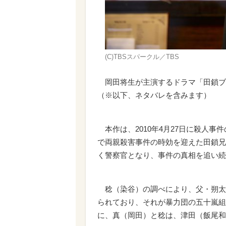
(C)TBSスパークル／TBS
岡田将生が主演するドラマ「田鎖ブラ
（※以下、ネタバレを含みます）
本作は、2010年4月27日に殺人事
で両親殺害事件の時効を迎えた田鎖兄
く警察官となり、事件の真相を追い続
稔（染谷）の調べにより、父・朔太
られており、それが暴力団の五十嵐組
に、真（岡田）と稔は、津田（飯尾和