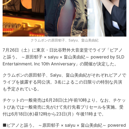
クラムボンの原田郁子、Salyu、畠山美由紀
7月26日（土）に東京・日比谷野外大音楽堂でライブ「ピアノ
と謳う。 ～原田郁子 × salyu × 畠山美由紀～ powered by SLD
Entertainment. Inc 10th Anniversary」の開催が決定した。
クラムボンの原田郁子、Salyu、畠山美由紀がそれぞれピアノで
ライブを披露する同公演。3名によるこの日限りの特別な共演
も予定されている。
チケットの一般発売は6月28日(土)午前10時より。なお、チケッ
トぴあでは一般発売に先がけて先行先着プリセールを実施。受
付は6月18日(水)昼12時から23日(月）午後11時まで。
■ピアノと謳う。 ～原田郁子 × salyu × 畠山美由紀～ powered