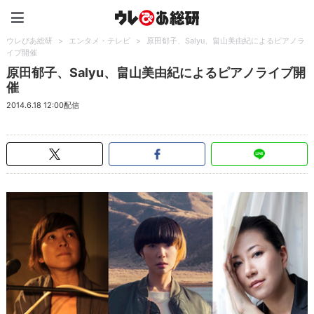
ウレぴあ総研（うれぴあ）
ウレぴあ総研
>
エンタメ・テレビ
>
原田郁子、Salyu、畠山美由紀によるピアノラ
イブ開催
原田郁子、Salyu、畠山美由紀によるピアノライブ開
催
2014.6.18 12:00配信