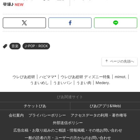
音楽
J-POP・ROCK
>
ページの先頭へ
ウレぴあ総研
|
ハピママ*
|
ウレぴあ総研 ディズニー特集
|
mimot.
|
うまいめし
|
うまいパン
|
うまい肉
|
Medery.
ぴあ関連サイト
チケットぴあ
ぴあ(アプリ&Web)
会社案内
プライバシーポリシー
アクセスデータの利用・著作権等
外部送信ポリシー
広告出稿・お取り組みのご相談・情報掲載・その他お問い合わせ
一般の読者の方・ユーザーの方からのお問い合わせ