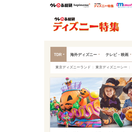
ウレぴあ総研
ハピママ*
ウレぴあ
ディ
TDR
海外ディズニー
テレビ・映画
東京ディズニーランド
東京ディズニーシー