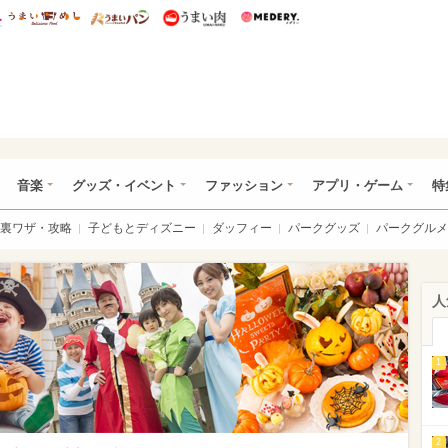
総研 ディズニー特集
mimot.
うまいめし
うまいパン
うまい肉
Medery.
ズニー特集 -ウレぴあ総研
音楽
グッズ・イベント
ファッション
アプリ・ゲーム
特
裏ワザ・攻略
子どもとディズニー
ダッフィー
パークグッズ
パークグルメ
人
1
2