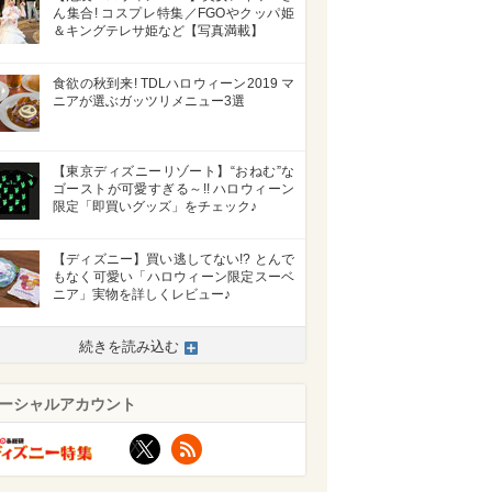
ん集合! コスプレ特集／FGOやクッパ姫
＆キングテレサ姫など【写真満載】
食欲の秋到来! TDLハロウィーン2019 マ
ニアが選ぶガッツリメニュー3選
【東京ディズニーリゾート】“おねむ”な
ゴーストが可愛すぎる～!! ハロウィーン
限定「即買いグッズ」をチェック♪
【ディズニー】買い逃してない!? とんで
もなく可愛い「ハロウィーン限定スーベ
ニア」実物を詳しくレビュー♪
続きを読み込む
ーシャルアカウント
X
RSS