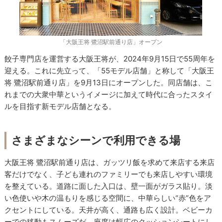
「大阪王将 鷺沼駅前通り店」オープン
餃子専門店を運営する大阪王将が、2024年9月15日で55周年を
迎える。これに先立って、「55モデル店舗」と称して「大阪王
将 鷺沼駅前通り店」を9月13日にオープンした。同店舗は、こ
れまでの大衆中華というイメージに加えて時代に合ったスタイ
ルを目指す新モデル店舗となる。
さまざまなシーンで利用できる場
大阪王将 鷺沼駅前通り店は、ガッツリ飯を求めて来店する来店
客だけでなく、子ども連れのファミリーでも来店しやすい環境
を整えている。道路に面した入口は、壁一面がガラス貼り。淡
い色使いや木の温もりを感じる空間に、中華らしい“赤”色をア
クセントにしている。天井が高く、通路も広く設計。ベビーカ
ーでの移動もスムーズだ。座席は幅広のクッションシートにし