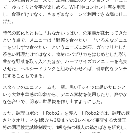
て、ゆっくりと食事が楽しめる。Wi-Fiやコンセント席を用意
し、食事だけでなく、さまざまなシーンで利用できる場に仕上
げた。
時代の変化とともに「おなかいっぱい」の定義が変わってきた
という点で、メニューは「野菜を食べたい」「いろんなメニュ
ーを少しずつ食べたい」というニーズに対応。ガッツリとした
茶色い料理だけではなく、食材にパプリカをはじめとした彩り
豊かな野菜を取り入れたほか、ハーフサイズのメニューを充実
させた。ヘルシードリンクと組み合わせれば、健康的なランチ
にすることもできる。
スタッフのユニフォームも一新。黒いTシャツに黒いサロンと
いう大衆中華感の印象から、デニム素材を使用したり、爽やか
な色合いで、明るい世界観を作り出すようにした。
また、調理ロボの「I-Robo2」を導入。I-Robo2では、調理の速
さとクオリティを1級から3級までの3レベルで審査する大阪王
将の調理検定試験制度で、1級を持つ職人の鍋さばきを研究し、