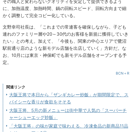
その職人と変わらないクオリティを安定して提供できるよう
に、加熱温度、加熱時間、鍋の回転スピード、回転方向まで細
かく調整して完全コピー化している。
文野幸司社長は、「これまでの常連客を確保しながら、子ども
連れのファミリー層や20～30代のお客様を新規に獲得していき
たい」との考え。加えて、「今後も、関東の中心エリアで鷺沼
駅前通り店のような新モデル店舗を出店していく」方針だ。な
お、10月には東京・神保町でも新モデル店舗をオープンする予
定。
BCN＋R
関連リンク
大阪王将で本日から「ザンギカレー炒飯」が期間限定で、ス
パイシーな香りが食欲をそそる
大阪王将、5月の新メニューは街中華で人気の「スーパーチ
ャーシューエッグ炒飯」
「大阪王将」の味が家庭で味わえる、冷凍食品の新商品11品