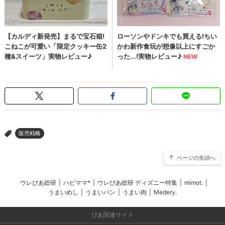
販売戦略
>
ページの先頭へ
ウレぴあ総研
|
ハピママ*
|
ウレぴあ総研 ディズニー特集
|
mimot.
|
うまいめし
|
うまいパン
|
うまい肉
|
Medery.
ぴあ関連サイト