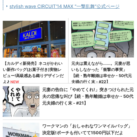
stylish wave CIRCUIT'14 MAX "一撃乱舞"公式ページ