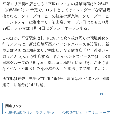
平塚エリア初出店となる「平塚ロフト」の営業面積は約254坪
（約839m2）の予定で、ロフトとしてはスタンダードな店舗規
模となる。タリーズコーヒーの紅茶の新業態・タリーズコーヒ
ーアンドティーは湘南エリア初出店。オープン日はともに11月
29日。ノジマは11月14日にグランドオープンする。
このほか、平塚駅東改札口において吹き抜け周りの環境美化を
行うとともに、新規店舗区画とイベントスペースを設置し、新
規店舗区画には湘南エリア初出店となる飲食店「だし茶漬け＋
肉うどん えん」が出店する。またイベントスペースでは、JR東
日本グループの「Beyond Stations 構想」に基づき、さまざま
なイベントや取り組みを地域の人々と連携して展開していく。
所在地は神奈川県平塚市宝町1番1号。建物は地下1階・地上6階
建て、店舗数は145店舗。
BCN＋R
関連リンク
JR平塚駅ビル「ラスカ平塚」、今後2年にかけてリニューア