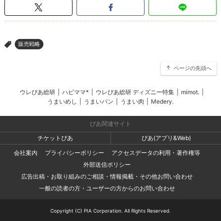
販売戦略
>
ページの先頭へ
ウレぴあ総研
|
ハピママ*
|
ウレぴあ総研 ディズニー特集
|
mimot.
|
うまいめし
|
うまいパン
|
うまい肉
|
Medery.
ぴあ関連サイト
チケットぴあ
ぴあ(アプリ&Web)
会社案内
プライバシーポリシー
アクセスデータの利用・著作権等
外部送信ポリシー
広告出稿・お取り組みのご相談・情報掲載・その他お問い合わせ
一般の読者の方・ユーザーの方からのお問い合わせ
Copyright (C) PIA Corporation. All Rights Reserved.