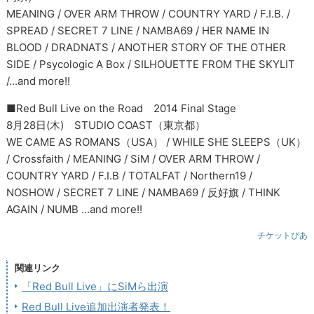
MEANING / OVER ARM THROW / COUNTRY YARD / F.I.B. /
SPREAD / SECRET 7 LINE / NAMBA69 / HER NAME IN
BLOOD / DRADNATS / ANOTHER STORY OF THE OTHER
SIDE / Psycologic A Box / SILHOUETTE FROM THE SKYLIT
/...and more!!
■Red Bull Live on the Road 2014 Final Stage
8月28日(木) STUDIO COAST（東京都）
WE CAME AS ROMANS（USA） / WHILE SHE SLEEPS（UK）
/ Crossfaith / MEANING / SiM / OVER ARM THROW /
COUNTRY YARD / F.I.B / TOTALFAT / Northern19 /
NOSHOW / SECRET 7 LINE / NAMBA69 / 反好旗 / THINK
AGAIN / NUMB ...and more!!
チケットぴあ
関連リンク
「Red Bull Live」にSiMら出演
Red Bull Live追加出演者発表！