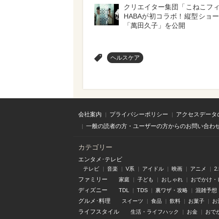
クリエイター集団「こねこフ
HABAが初コラボ！縦型ショ
「萬田久子」を公開
>
ヘルスケア
会社案内
プライバシーポリシー
アクセスデータ
一般の読者の方・ユーザーの方からのお問い合わ
カテゴリー
エンタメ･テレビ
テレビ
音楽
V系
アイドル
映画
アニメ
2
ファミリー
家庭
子ども
おしゃれ
おでかけ・
ディズニー
TDL
TDS
裏ワザ・攻略
混雑予想
グルメ･料理
スイーツ
食品
飲料
お菓子
お
ライフスタイル
生活・ライフハック
お金
おで