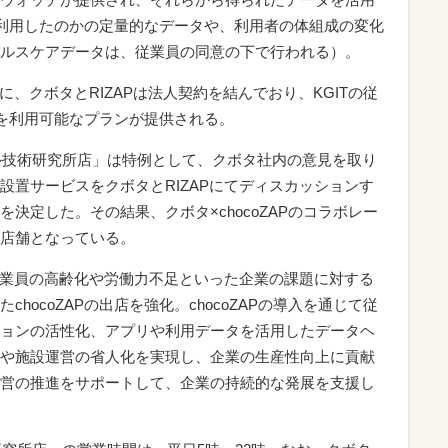
Pを利用したのかの定量的なデータや、利用者の体組成の変化
ルスケアデータは、従業員の同意の下で行われる）。
を機に、クボタとRIZAPは法人契約を結んでおり、KGITの従
APを利用可能なプランが提供される。
ローバル技術研究所店」は特例として、クボタ社内の意見を取り
設置サービスをクボタとRIZAPにてディスカッションす
決定した。その結果、クボタ×chocoZAPのコラボレー
店舗となっている。
る従業員の高齢化や労働力不足といった企業の課題に対する
hocoZAPの出店を強化。chocoZAPの導入を通じて従
ョンの活性化、アプリや利用データを活用したデータヘ
や施設運営の省人化を実現し、企業の生産性向上に貢献
営の推進をサポートして、企業の持続的な発展を支援し