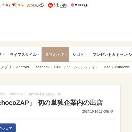
総研 ディズニー特集
mimot.
うまいめし
うまいパン
うまい肉
Medery.
ぴあ総研（うれぴあ）
愛
ライフスタイル
スマホ・IT
シゴト
プレゼント＆キャンペ
アプリ
Android
Facebook
LINE
ソーシャルメディア
Mac
Windows
に「chocoZAP」 初の単独企業内の出店
ocoZAP」 初の単独企業内の出店
2024.10.16 17:00配信
kでシェア