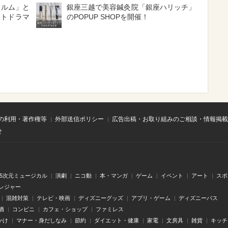
ィルム」と
銀座三越で美容鍼灸院「銀座ハリッチ」
ートドラマ
のPOPUP SHOPを開催！
の利用・著作権等
外部送信ポリシー
広告出稿・お取り組みのご相談・情報掲載
せ
.5次元ミュージカル
演劇
ニコ動
本・マンガ
ゲーム
イベント
アート
スポ
レジャー
混雑対策
テレビ・映画
ディズニーグッズ
アプリ・ゲーム
ディズニーパス
酒
コンビニ
カフェ・ショップ
ファミレス
かけ
マナー・身だしなみ
節約
ダイエット・健康
家電
文房具
雑貨
キッチ