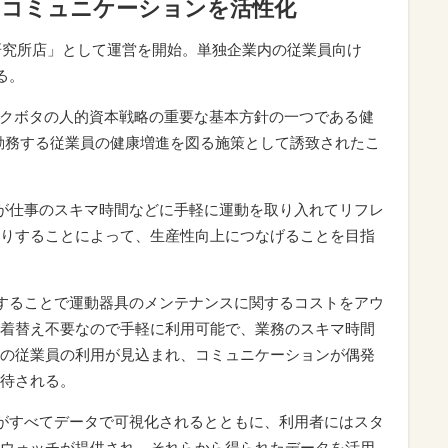
やコミュニケーションを活性化
技術研究所店」として運営を開始。単独企業内の従業員向け
る。
店は、クボタの人的資本戦略の重要な基本方針の一つである健
で勤務する従業員の健康増進を図る施策として誘致されたこ
業員が仕事のスキマ時間などに手軽に運動を取り入れてリフレ
りすることによって、生産性向上につなげることを目指
誘致することで運動器具のメンテナンスに関するコストをアウ
着替え不要なので手軽に利用可能で、業務のスキマ時間
の従業員の利用が見込まれ、コミュニケーションが偶発
待される。
記録がすべてデータで可視化されるとともに、利用者にはスタ
ウォッチが提供され、それらから得られたデータを活用