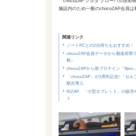
「chocoZAP クボタ グローバル
施設内のため一般のchocoZAP会員
関連リンク
ノートPCとの2台持ちもおすすめ！ 今
chocoZAP会員データから都道
根」
chocoZAPから新プロテイン「Bp
「chocoZAP」が1周年記念! 
順次導入
RIZAP、「小型タブレット」の販
ト