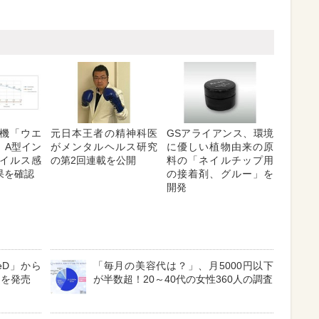
機「ウエ
元日本王者の精神科医
GSアライアンス、環境
、A型イン
がメンタルヘルス研究
に優しい植物由来の原
イルス感
の第2回連載を公開
料の「ネイルチップ用
果を確認
の接着剤、グルー」を
開発
eD」から
「毎月の美容代は？」、月5000円以下
」を発売
が半数超！20～40代の女性360人の調査