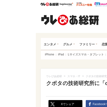
ウレぴあ総研
ハピママ*
ウレぴあ
ウレ
エンタメ
グルメ
ファミリー
恋
iPhone
iPad
Lサイズスマホ・タブレット
>
>
ウレぴあ総研
スマホ・IT
クボタの技術研究所
クボタの技術研究所に「ch
Xでシェア
Faceboo