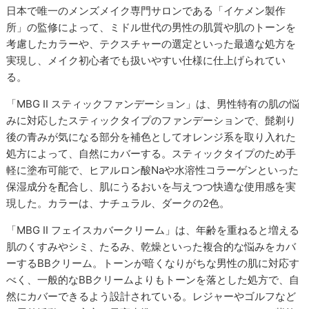
日本で唯一のメンズメイク専門サロンである「イケメン製作
所」の監修によって、ミドル世代の男性の肌質や肌のトーンを
考慮したカラーや、テクスチャーの選定といった最適な処方を
実現し、メイク初心者でも扱いやすい仕様に仕上げられてい
る。
「MBG II スティックファンデーション」は、男性特有の肌の悩
みに対応したスティックタイプのファンデーションで、髭剃り
後の青みが気になる部分を補色としてオレンジ系を取り入れた
処方によって、自然にカバーする。スティックタイプのため手
軽に塗布可能で、ヒアルロン酸Naや水溶性コラーゲンといった
保湿成分を配合し、肌にうるおいを与えつつ快適な使用感を実
現した。カラーは、ナチュラル、ダークの2色。
「MBG II フェイスカバークリーム」は、年齢を重ねると増える
肌のくすみやシミ、たるみ、乾燥といった複合的な悩みをカバ
ーするBBクリーム。トーンが暗くなりがちな男性の肌に対応す
べく、一般的なBBクリームよりもトーンを落とした処方で、自
然にカバーできるよう設計されている。レジャーやゴルフなど