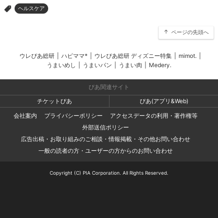
ヘルスケア
>
ページの先頭へ
ウレぴあ総研
|
ハピママ*
|
ウレぴあ総研 ディズニー特集
|
mimot.
|
うまいめし
|
うまいパン
|
うまい肉
|
Medery.
ぴあ関連サイト
チケットぴあ
ぴあ(アプリ&Web)
会社案内
プライバシーポリシー
アクセスデータの利用・著作権等
外部送信ポリシー
広告出稿・お取り組みのご相談・情報掲載・その他お問い合わせ
一般の読者の方・ユーザーの方からのお問い合わせ
Copyright (C) PIA Corporation. All Rights Reserved.