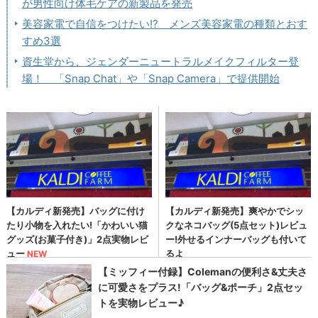
が男性向け体毛ケアの新製品を発売
美容家電で自信をつけたい!? メンズ美容家電の種類とおす
すめ3選
資生堂から、ジェンダーニュートラルメイクフィルター登
場！ 「Snap Chat」や「Snap Camera」で提供開始