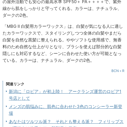
の屋外活動でも安心の最高水準 SPF50＋ PA＋＋＋＋で、紫外
線から肌をしっかりと守ってくれる。カラーは、ナチュラル、
ダークの2色。
「MBG II 白髪用カラーワックス」は、白髪が気になる人に適し
たカラーワックスで、スタイリングしつつ全体の白髪やまだら
白髪を自然な黒髪に整えられる。ややソフトな使用感で、無香
料のため自然な仕上がりとなり、ブラシを使えば部分的な白髪
隠しにも対応するなど、シーンに合わせた使い方が可能となっ
ている。カラーは、ナチュラル、ダークの2色。
BCN＋R
関連リンク
新潟に「ロピア」が初上陸！ アークランズ運営のロピア1
号店として
メンズの肌悩みに、肌色に合わせた3色のコンシーラー新登
場
あなたはツルツル派？ それとも整える派？ フィリップス