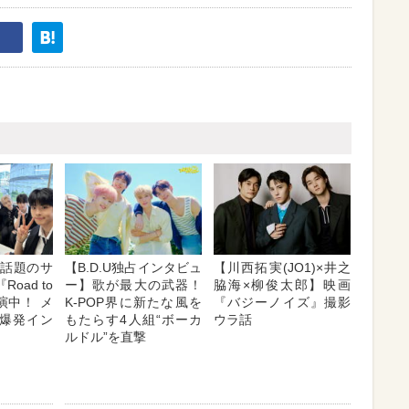
E】話題のサ
【B.D.U独占インタビュ
【川西拓実(JO1)×井之
oad to
ー】歌が最大の武器！
脇海×柳俊太郎】映画
出演中！ メ
K-POP界に新たな風を
『バジーノイズ』撮影
爆発イン
もたらす4人組“ボーカ
ウラ話
ルドル”を直撃