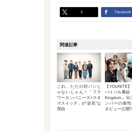
X
Facebook
関連記事
これ、ただの対バンじ
【YOUNIT
ゃないじゃん！「フラ
バイバル番組『R
ワーカンパニーズ×スキ
Kingdom』
マスイッチ」が“必見”な
ンバーの個性
理由
タビュー公開!!