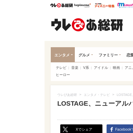
ウレぴあ総研
ハピママ*
ウレぴあ
ウレ
エンタメ
グルメ
ファミリー
恋
テレビ
音楽
V系
アイドル
映画
アニ
ヒーロー
>
>
ウレぴあ総研
エンタメ・テレビ
LOSTA
LOSTAGE、ニューア
Xでシェア
Faceboo