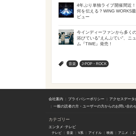
4年ぶり単独ライブ開催間近
何を伝える？WING WORKS
ビュー
今インディーファンから多く
浴びている"えんぷてい"、ニ
ム『TIME』発売！
>
音楽
J-POP・ROCK
会社案内
プライバシーポリシー
アクセスデータ
一般の読者の方・ユーザーの方からのお問い合わ
カテゴリー
エンタメ･テレビ
テレビ
音楽
V系
アイドル
映画
アニメ
2