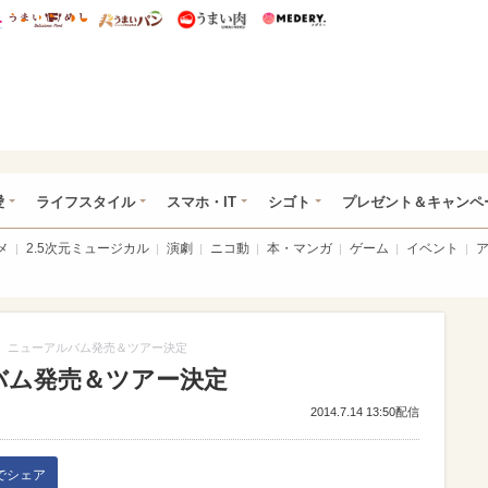
総研 ディズニー特集
mimot.
うまいめし
うまいパン
うまい肉
Medery.
ぴあ総研（うれぴあ）
愛
ライフスタイル
スマホ・IT
シゴト
プレゼント＆キャンペ
メ
2.5次元ミュージカル
演劇
ニコ動
本・マンガ
ゲーム
イベント
GE、ニューアルバム発売＆ツアー決定
ルバム発売＆ツアー決定
2014.7.14 13:50配信
kでシェア