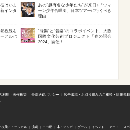
！彼はいま
あの“超有名な少年たち”が来日♪「ウィ
最新インタ
ーン少年合唱団」日本ツアーに行くべき
理由
の熱視線を
“能楽”と“音楽”のコラボイベント、大阪
ューアルバ
国際文化芸術プロジェクト「春の謡会
2024」開催！
の利用・著作権等
外部送信ポリシー
広告出稿・お取り組みのご相談・情報掲載
せ
.5次元ミュージカル
演劇
ニコ動
本・マンガ
ゲーム
イベント
アート
スポ