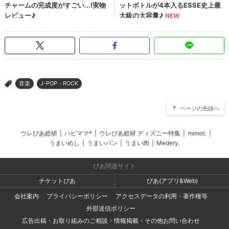
音楽
J-POP・ROCK
>
ページの先頭へ
ウレぴあ総研
|
ハピママ*
|
ウレぴあ総研 ディズニー特集
|
mimot.
|
うまいめし
|
うまいパン
|
うまい肉
|
Medery.
ぴあ関連サイト
チケットぴあ
ぴあ(アプリ&Web)
会社案内
プライバシーポリシー
アクセスデータの利用・著作権等
外部送信ポリシー
広告出稿・お取り組みのご相談・情報掲載・その他お問い合わせ