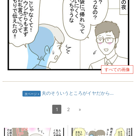
すべての画像
夫のそういうところがイヤだから…
次ページ
1
2
»