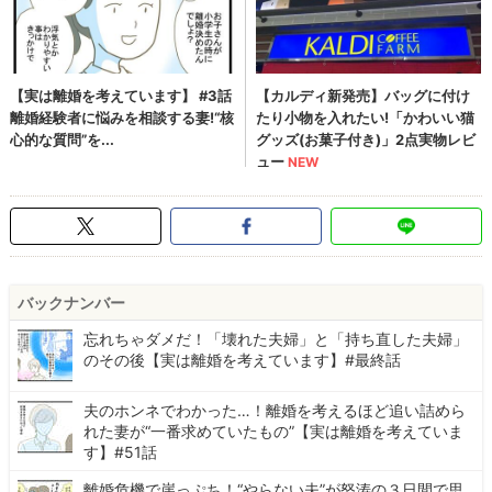
バックナンバー
忘れちゃダメだ！「壊れた夫婦」と「持ち直した夫婦」
のその後【実は離婚を考えています】#最終話
夫のホンネでわかった…！離婚を考えるほど追い詰めら
れた妻が“一番求めていたもの”【実は離婚を考えていま
す】#51話
離婚危機で崖っぷち！“やらない夫”が怒涛の３日間で思