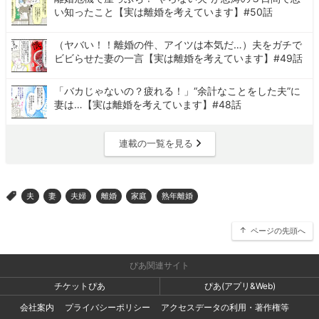
い知ったこと【実は離婚を考えています】#50話
（ヤバい！！離婚の件、アイツは本気だ…）夫をガチで
ビビらせた妻の一言【実は離婚を考えています】#49話
「バカじゃないの？疲れる！」“余計なことをした夫”に
妻は…【実は離婚を考えています】#48話
連載の一覧を見る
夫
妻
夫婦
離婚
家庭
熟年離婚
>
ページの先頭へ
ぴあ関連サイト
チケットぴあ
ぴあ(アプリ&Web)
会社案内
プライバシーポリシー
アクセスデータの利用・著作権等