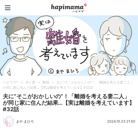
ハピママ*
ハピママ*
>
夫と妻
>
離婚
>
夫に“そこがおかしいの”！「離婚を考える妻二人」
が同じ家に住んだ結果…【実は離婚を考えています】#32話
夫に“そこがおかしいの”！「離婚を考える妻二人」
が同じ家に住んだ結果…【実は離婚を考えています】
#32話
まや まひろ
2024.10.23 21:50