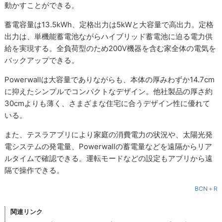
動かすことができる。
蓄電容量は13.5kWh、定格出力は5kWと大容量で高出力。定格
出力は、単機能蓄電池ながらハイブリッド蓄電池に迫る電力供
給を実現する。全負荷型のため200V機器を含む家全体の電気を
バックアップできる。
Powerwallは大容量でありながらも、本体の厚みわずか14.7cm
に抑えたシンプルでコンパクトなデザイン。他社製品の厚さ約
30cmよりも薄く、さまざまな住宅に合うデザイン性に優れて
いる。
また、テスラアプリにより家庭の消費電力の状況や、太陽光発
電システムの発電量、Powerwallの蓄電量などを遠隔からリア
ルタイムで確認できる。運転モードなどの設定もアプリから遠
隔で操作できる。
BCN＋R
関連リンク