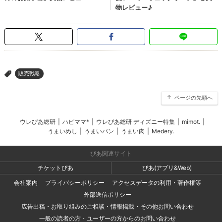
販売戦略
>
ページの先頭へ
ウレぴあ総研
|
ハピママ*
|
ウレぴあ総研 ディズニー特集
|
mimot.
|
うまいめし
|
うまいパン
|
うまい肉
|
Medery.
ぴあ関連サイト
チケットぴあ
ぴあ(アプリ&Web)
会社案内
プライバシーポリシー
アクセスデータの利用・著作権等
外部送信ポリシー
広告出稿・お取り組みのご相談・情報掲載・その他お問い合わせ
一般の読者の方・ユーザーの方からのお問い合わせ