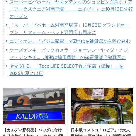
スーパービバホーム＋ヤマダデンキのショッピングスクエア
「アークスクエア湘南平塚」 「エイビイ」は10月16日先行
オープン
「スーパービバホーム湘南平塚店」10月23日グランドオー
プン、リフォーム・ペット専門店も同時に
エディオン、「ビジュ家電」でZ世代を雑貨店から呼び込む
ケーズデンキ・ビックカメラ・ジョーシン・ヤマダ・ノジ
マ・デンキチ……所沢は埼玉県随一の家電量販店激戦区に
ヤマダHD、「Tecc LIFE SELECT竹ノ塚店（仮称）」を
2025年夏に出店